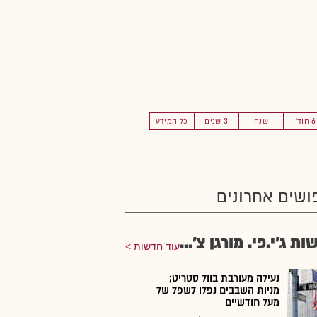
6 חוד'
שנה
3 שנים
כל המידע
ושים אחרונים
ת ג'י.פי. מורגן צ'...
עוד חדשות
נעילה מעורבת בוול סטריט;
מניות השבבים נפלו לשפל של
מעל חודשיים