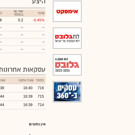
היצע
₪ שווי
שינוי
כ
באלפי
8
0.2
-0.45%
--
--
--
--
--
--
--
--
--
--
--
--
עסקאות אחרונות
מספר
שעת עסקה
שער
.38
16:40
716
.44
16:39
715
.44
16:39
714
אין נתונים