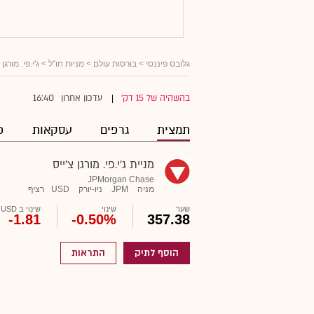
גלובס פיננסי
>
בורסות עולם
>
מניות חו"ל
> ג'י.פי. מורגן 
16:40
בהשהיה של 15 דק'
עדכון אחרון
|
תמצית
גרפים
עסקאות
פ
מניית ג'י.פי. מורגן צ'ייס
JPMorgan Chase
מניה
JPM
ניו-יורק
USD
רציף
שער
שינוי
שינוי ב USD
-1.81
-0.50%
357.38
הוסף לתיק
התראות