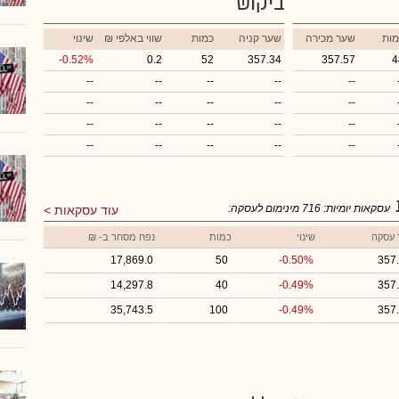
ביקוש
מות
שער מכירה
שער קניה
כמות
₪ שווי באלפי
שינוי
-0.52%
0.2
52
357.34
357.57
4
--
--
--
--
--
--
--
--
--
--
--
--
--
--
--
--
--
--
--
--
עסקאות יומיות:
716
מינימום לעסקה:
עוד עסקאות
 עסקה
שינוי
כמות
נפח מסחר ב- ₪
17,869.0
50
-0.50%
357
14,297.8
40
-0.49%
357
35,743.5
100
-0.49%
357