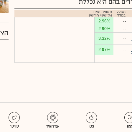
ים בהם היא נכללת
משקל
תשואת המדד
במדד
(% שינוי חודשי)
2.96%
--
2.90%
--
הצע
3.32%
--
2.97%
--