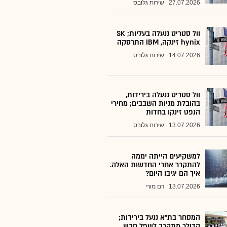
27.07.2026
שירות גלובס
וול סטריט ננעלה בעליות; SK
hynix זינקה, IBM התרסקה
14.07.2026
שירות גלובס
וול סטריט ננעלה בירידות,
בהובלת מניות השבבים; מחירי
הנפט זינקו בחדות
13.07.2026
שירות גלובס
למשקיעים הייתה יממה
להתקרר אחרי החדשות האלה.
איך הם יגיבו היום?
13.07.2026
רם מורי
המסחר בת"א ננעל בירידות;
הדולר מתקרב לשפל חדש