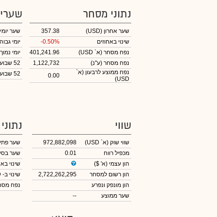
נתוני מסחר
שערי
שער אחרון
(USD)
357.38
שער יומי
שינוי באחוזים
-0.50%
יומי גבוה
נפח מסחר
(א` USD)
401,241.96
יומי נמוך
נפח מסחר
(ע"נ)
1,122,732
52 שבועות גבוה
נפח ממוצע לרבעון (א`
52 שבועות נמוך
0.00
USD)
שווי
נתוני
שווי שוק
(א` USD)
972,882,098
שער פתי
מכפיל רווח
0.01
שער בסי
הון עצמי
(א' $)
שינוי באח
הון רשום למסחר
2,722,262,295
שינוי
ב- USD
הון מונפק ונפרע
נפח מס
שער ממוצע
--