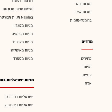
בורסות בעולם
נגזרות דולר
מניות מבורסת NYSE
נגזרות אירו
מניות מבורסת Nasdaq
ברומטר-מגמות
מניות מלונדון
מניות מגרמניה
מדדים
מניות מצרפת
מניות מאיטליה
מחירים
מניות מספרד
מניות
ענפים
מניות ישראליות בעו
אג"ח
ישראליות בניו יורק
ישראליות באירופה