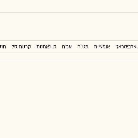
ארביטראז'
אופציות
מט"ח
אג"ח
ק. נאמנות
קרנות סל
חוז