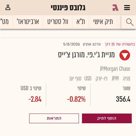
גלובס פיננסי
ראשי
תיק אישי
ת"א
וול סטריט
ארביטראז'
מט"
5/8/2026
בהשהיה של 15 דק'
עדכון אחרון
|
מניית ג'י.פי. מורגן צ'ייס
JPMorgan Chase
מניה
JPM
ניו-יורק
USD
סוף יום
שער
שינוי
שינוי ב USD
-2.84
-0.82%
356.4
הוסף לתיק
התראות