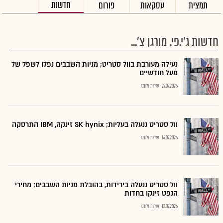
חדשות
תמצית
עסקאות
פורום
חדשות ג'י.פי. מורגן צ'...
נעילה מעורבת בוול סטריט; מניות השבבים נפלו לשפל של
מעל חודשיים
27.07.2026
שירות גלובס
וול סטריט ננעלה בעליות; SK hynix זינקה, IBM התרסקה
14.07.2026
שירות גלובס
וול סטריט ננעלה בירידות, בהובלת מניות השבבים; מחירי
הנפט זינקו בחדות
13.07.2026
שירות גלובס