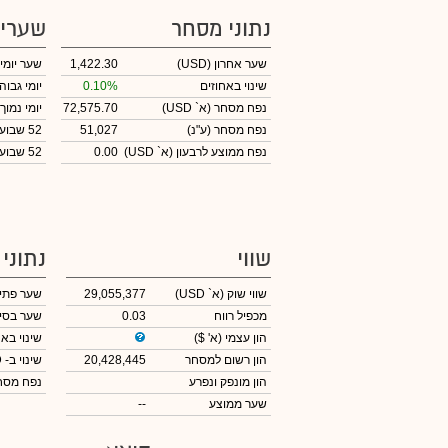
נתוני מסחר
שערי
שער אחרון
(USD)
1,422.30
שער יומי
שינוי באחוזים
0.10%
יומי גבוה
נפח מסחר
(א` USD)
72,575.70
יומי נמוך
נפח מסחר
(ע"נ)
51,027
52 שבועות גבוה
נפח ממוצע לרבעון (א` USD)
0.00
52 שבועות נמוך
שווי
נתוני
שווי שוק
(א` USD)
29,055,377
שער פתי
מכפיל רווח
0.03
שער בסי
הון עצמי
(א' $)
שינוי באח
הון רשום למסחר
20,428,445
שינוי
ב- USD
הון מונפק ונפרע
נפח מס
שער ממוצע
--