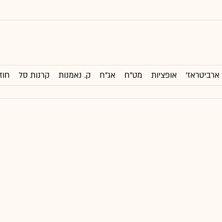
ארביטראז'
אופציות
מט"ח
אג"ח
ק. נאמנות
קרנות סל
חוז