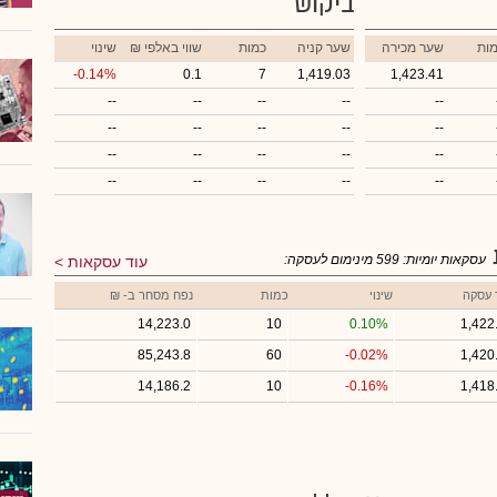
ביקוש
ות
שער מכירה
שער קניה
כמות
₪ שווי באלפי
שינוי
-0.14%
0.1
7
1,419.03
1,423.41
--
--
--
--
--
--
--
--
--
--
--
--
--
--
--
--
--
--
--
--
עסקאות יומיות:
599
מינימום לעסקה:
עוד עסקאות
 עסקה
שינוי
כמות
נפח מסחר ב- ₪
14,223.0
10
0.10%
1,422
85,243.8
60
-0.02%
1,420
14,186.2
10
-0.16%
1,418