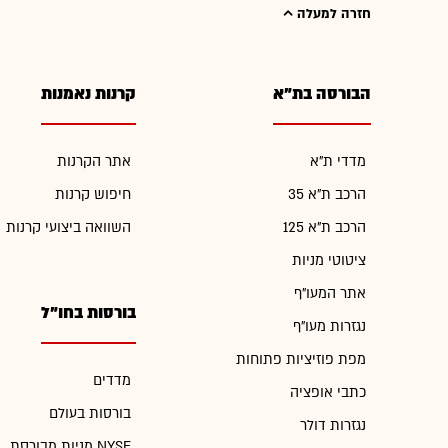
חזרה למעלה
הבורסה בת"א
קרנות נאמנות
מדדי ת"א
אתר הקרנות
הרכב ת"א 35
חיפוש קרנות
הרכב ת"א 125
השוואה ביצועי קרנות
ציטוטי מניות
אתר המעו"ף
בורסות בחו"ל
נגזרות מעו"ף
מפת פוזיציות פתוחות
מדדים
כתבי אופציה
בורסות בעולם
נגזרות דולר
מניות מבורסת NYSE