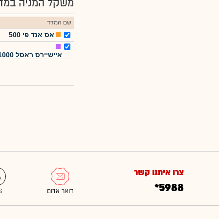
משקל המניה במדד
שם המדד
אס אנד פי 500
איישיירס ראסל 1000
צרו איתנו קשר
*5988