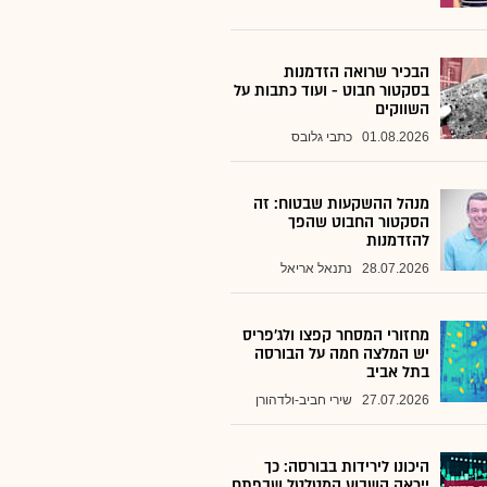
הבכיר שרואה הזדמנות
בסקטור חבוט - ועוד כתבות על
השווקים
01.08.2026
כתבי גלובס
מנהל ההשקעות שבטוח: זה
הסקטור החבוט שהפך
להזדמנות
28.07.2026
נתנאל אריאל
מחזורי המסחר קפצו ולג'פריס
יש המלצה חמה על הבורסה
בתל אביב
27.07.2026
שירי חביב-ולדהורן
היכונו לירידות בבורסה: כך
ייראה השבוע המטלטל שבפתח