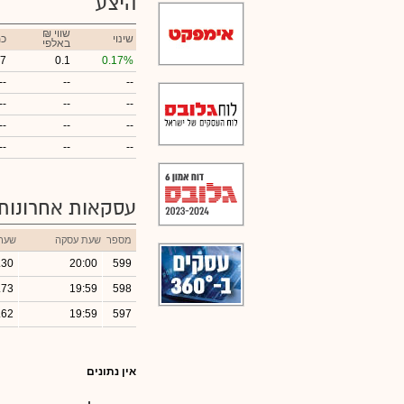
היצע
₪ שווי
שינוי
כמ
באלפי
7
0.1
0.17%
--
--
--
--
--
--
--
--
--
--
--
--
עסקאות אחרונות
מספר
שעת עסקה
שער
.30
20:00
599
.73
19:59
598
.62
19:59
597
אין נתונים