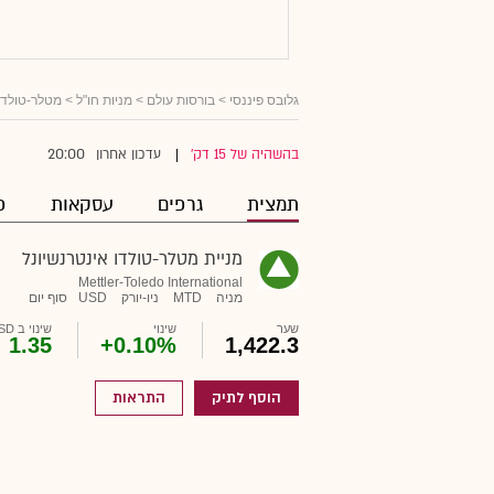
גלובס פיננסי
>
בורסות עולם
>
מניות חו"ל
> מטלר-טולדו 
20:00
בהשהיה של 15 דק'
עדכון אחרון
|
תמצית
גרפים
עסקאות
פ
מניית מטלר-טולדו אינטרנשיונל
Mettler-Toledo International
מניה
MTD
ניו-יורק
USD
סוף יום
שער
שינוי
שינוי ב USD
1.35
+0.10%
1,422.3
הוסף לתיק
התראות