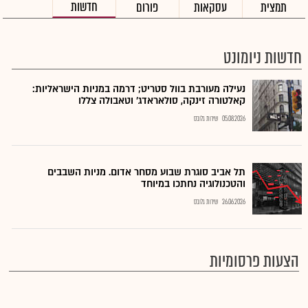
חדשות
תמצית
עסקאות
פורום
חדשות ניומונט
נעילה מעורבת בוול סטריט; דרמה במניות הישראליות:
קאלטורה זינקה, סולאראדג' וטאבולה צללו
05.08.2026
שירות גלובס
תל אביב סוגרת שבוע מסחר אדום. מניות השבבים
והטכנולוגיה נחתכו במיוחד
26.06.2026
שירות גלובס
הצעות פרסומיות