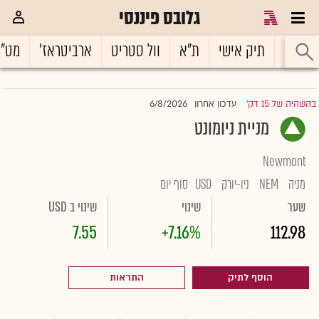
גלובס פיננסי
ראשי
תיק אישי
ת"א
וול סטריט
ארביטראז'
מט"
6/8/2026
בהשהיה של 15 דק'
עדכון אחרון
|
מניית ניומונט
Newmont
מניה
NEM
ניו-יורק
USD
סוף יום
שער
שינוי
שינוי ב USD
7.55
+7.16%
112.98
הוסף לתיק
התראות