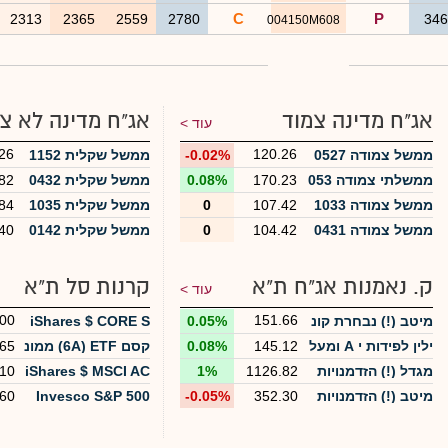
C
P
2313
2365
2559
2780
34
004150M608
אג"ח מדינה צמוד
אג"ח מדינה לא צ
עוד >
26
120.26
ממשל צמודה 0527
-0.02%
ממשל שקלית 1152
ממשלתי צמודה 053
170.23
0.08%
ממשל שקלית 0432
82
6
ממשל צמודה 1033
107.42
0
ממשל שקלית 1035
84
ממשל צמודה 0431
104.42
0
ממשל שקלית 0142
40
ק. נאמנות אג"ח ת"א
קרנות סל ת"א
עוד >
00
151.66
מיטב (!) נבחרת קונ
0.05%
iShares $ CORE S
צרני
&P 500 UCITS ETF
ילין לפידות י A ומעל
145.12
0.08%
קסם 6A) ETF) ממונ
65
-TA
ה + 10%
פת ת"א 35 פי 3 חוד
מגדל (!) הזדמנויות
1126.82
1%
iShares $ MSCI AC
10
שי
באג"ח חברות סיכון
WI UCITS ETF-TA
מיטב (!) הזדמנויות
352.30
-0.05%
Invesco S&P 500
60
מוגבר
אג"ח בסיכון גבוה