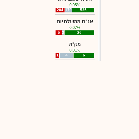
0.05%
204
179
535
אג"ח ממשלתיות
0.07%
5
2
26
מק"מ
0.01%
1
4
6