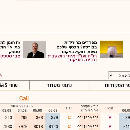
מפחדים מהירידות
זה הזמן למכ
בבורסה? הכסף שלכם
בת"א? התש
נשחק דווקא במקום
סטפק
רו"ח ועו"ד איתי רושקביץ
צבי סטפק
שנחש...
ודרינה רזניקוב
לט
ר הפקודות
נתוני מסחר
שווי B
S ויווניות
&
Call
פוזיציות פתוחות
חודש פקיעה
Call
Put
מחיר מימוש
03.08
04.08
05.08
06.08
06.0
C
P
243
299
368
379
3
004130M608
C
P
7930
7975
8018
8120
81
004140M608