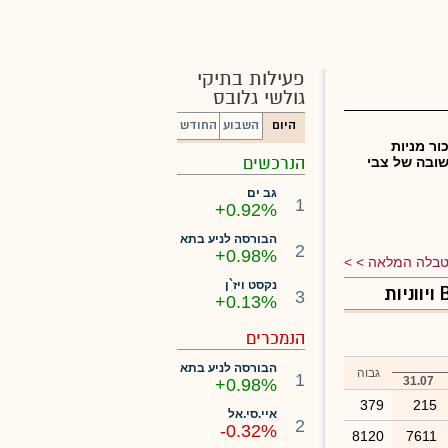
פעילות בתיקי
גולשי גלובס
היום
השבוע
החודש
ור מניות
הנרכשים
ובה של צבי
גב ים
1
+0.92%
הבורסה לניע בתא
2
+0.98%
בלה המלאה >
נקסט ויז`ן
3
+0.13%
הנמכרים
הבורסה לניע בתא
גבוה
1
31.07
+0.98%
379
215
איי.סי.אל
2
-0.32%
8120
7611