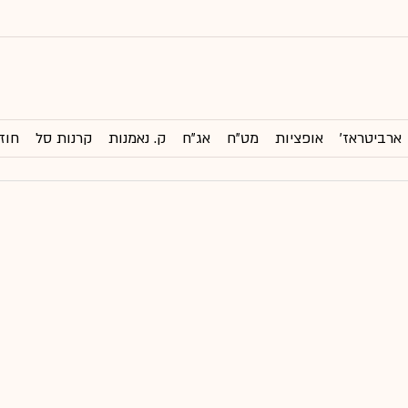
ארביטראז'
אופציות
מט"ח
אג"ח
ק. נאמנות
קרנות סל
חוז