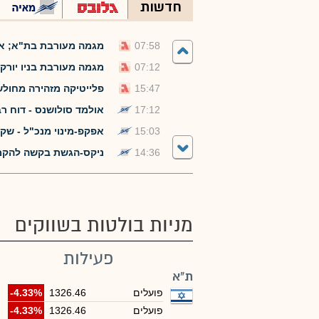
חדשות
07:58
מגמה מעורבת בת"א; אורמת מזנקת ב-10%
07:12
מגמה מעורבת בניו יורק;
15:47
פלייטיקה מזהירה מחול
17:12
אולמד סולושנס - דוח רבעון /2חצי שנתי ל
15:03
אפקפ-מינוי מנכ"ל - שקדי אפ
14:36
ניקס-הגשת בקשה להקמת בנק רבשב
מניות בולטות בשווקים
פעילות
ת"א
פועלים
1326.46
-4.33%
פועלים
1326.46
-4.33%