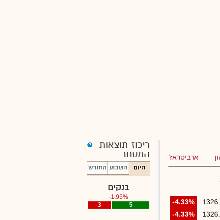
ריכוז תוצאות
המסחר
ן
ארביטראז'
היום
השבוע
החודש
בנקים
-1.95%
-4.33%
1326
3
0
5
-4.33%
1326