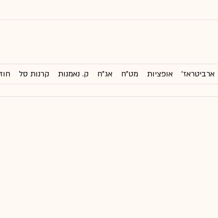
ארביטראז'
אופציות
מט"ח
אג"ח
ק. נאמנות
קרנות סל
חוז