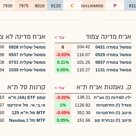
C
P
7930
7975
8018
8120
81
004140M608
אג"ח מדינה צמוד
אג"ח מדינה לא צ
עוד >
60
104.42
ממשל צמודה 0431
0
ממשל שקלית 0928
ממשל צמודה 0529
116.07
-0.03%
ממשל שקלית 0537
38
ממשל צמודה 0837
101.25
0.11%
ממשל שקלית 0731
08
ממשל צמודה 1131
110.27
0.05%
ממשל שקלית 1035
84
ק. נאמנות אג"ח ת"א
קרנות סל ת"א
עוד >
10
138.21
ילין לפידות (!) אג"ח
-0.02%
קסם 4A) ETF) ת"א
פוטנציאל חברות ב
35
מגדל (!) הזדמנויות
1126.82
1%
אי.בי.אי. סל אינדקס
67
סיכון גבוה
באג"ח חברות סיכון
בנקים ישראל
מיטב (!) הזדמנויות
352.30
-0.05%
MTF סל ת"א 125
60
מוגבר
אג"ח בסיכון גבוה
מיטב (!) נבחרת קונ
151.66
0.05%
MTF סל Nasdaq 1
50
צרני
00 מנוטרלת מט"ח