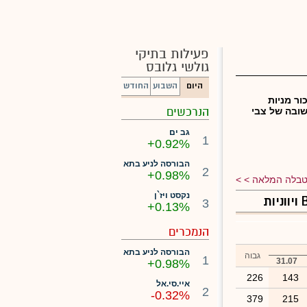
פעילות בתיקי
גולשי גלובס
היום
השבוע
החודש
ור מניות
הנרכשים
ובה של צבי
גב ים
1
+0.92%
הבורסה לניע בתא
2
+0.98%
בלה המלאה >
נקסט ויז`ן
3
+0.13%
הנמכרים
הבורסה לניע בתא
גבוה
1
31.07
+0.98%
226
143
איי.סי.אל
2
-0.32%
379
215