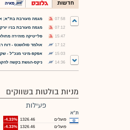
חדשות
07:58
מגמה מעורבת בת"א; אורמת מזנקת ב-10%
07:12
מגמה מעורבת בניו יורק;
15:47
פלייטיקה מזהירה מחול
17:12
אולמד סולושנס - דוח רבעון /2חצי שנתי ל
15:03
אפקפ-מינוי מנכ"ל - שקדי אפ
14:36
ניקס-הגשת בקשה להקמת בנק רבשב
מניות בולטות בשווקים
פעילות
ת"א
פועלים
1326.46
-4.33%
פועלים
1326.46
-4.33%