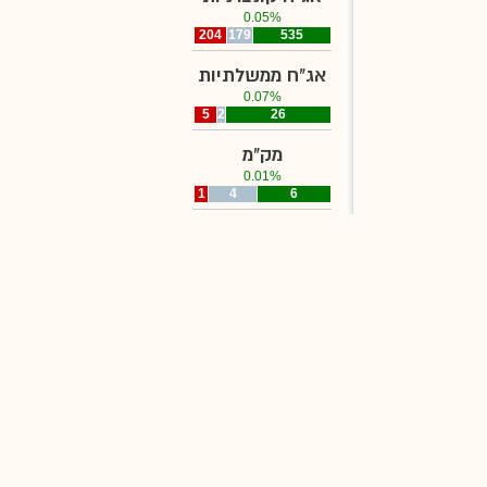
0.05%
204
179
535
אג"ח ממשלתיות
0.07%
5
2
26
מק"מ
0.01%
1
4
6