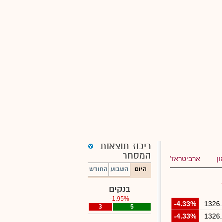
ריכוז תוצאות
המסחר
ן
ארביטראז'
היום
השבוע
החודש
בנקים
-1.95%
-4.33%
1326
3
0
5
-4.33%
1326