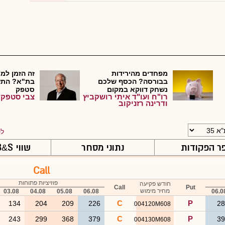
מפחדים מהירידות
זה הזמן למכ
בבורסה? הכסף שלכם
בת"א? התש
נשחק דווקא במקום
סטפק
רו"ח ועו"ד איתי רושקביץ
צבי סטפק
שנחש...
ודרינה רזניקוב
לט
ר הפקודות
נתוני מסחר
שווי B
S ויווניות
&
Call
פוזיציות פתוחות
חודש פקיעה
Call
Put
מחיר מימוש
03.08
04.08
05.08
06.08
06.0
C
P
134
204
209
226
2
004120M608
C
P
243
299
368
379
3
004130M608