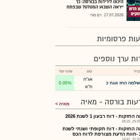
היכונו לירידות בבורסה: כך
ייראה השבוע המטלטל שבפתח
27.07.2026
רם מורי
ות פרסומיות
רות ערך נוספים
ייר
סוג
שינוי יומי
אג"ח
שלמה החז אגח כ
0.05%
ת"א
עות בורסה - מאיה
מאיה
חזקות - דוח רבעון 1 לשנת 2026
29.05.2
 החזקות - דוח תקופתי ושנתי לשנת
כס
31.03.2