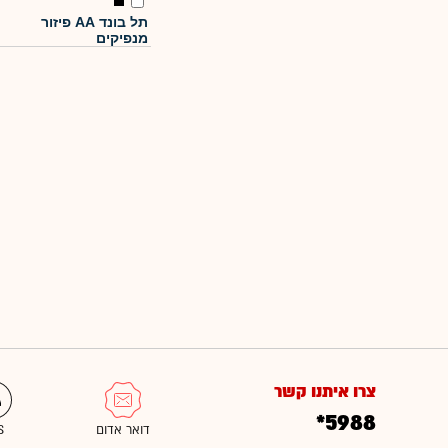
תל בונד AA פיזור
מנפיקים
צרו איתנו קשר
*5988