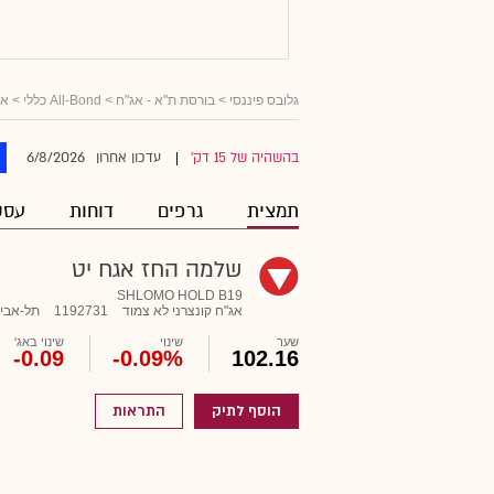
גלובס פיננסי
>
בורסת ת"א - אג"ח
>
All-Bond כללי
>
אג
6/8/2026
בהשהיה של 15 דק'
עדכון אחרון
|
תמצית
גרפים
דוחות
עסק
שלמה החז אגח יט
SHLOMO HOLD B19
אג"ח קונצרני לא צמוד
1192731
תל-אבי
שער
שינוי
שינוי באג'
-0.09
-0.09%
102.16
הוסף לתיק
התראות