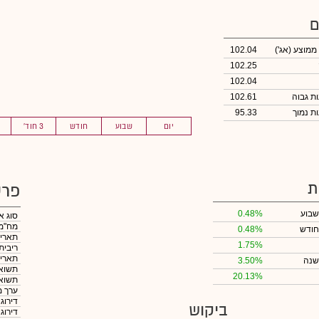
ם
 ממוצע
(אג')
102.04
102.25
102.04
102.61
95.33
יום
שבוע
חודש
3 חוד'
ת
פרט
שבוע
0.48%
סוג א
מח"מ
חודש
0.48%
תאריך
1.75%
ריבית
תאריך
שנה
3.50%
תשואה
20.13%
תשואה
ערך מ
דירוג
ביקוש
דירוג