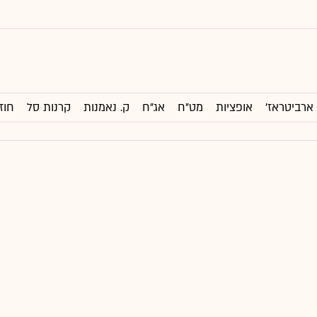
ארביטראז'
אופציות
מט"ח
אג"ח
ק. נאמנות
קרנות סל
חוז