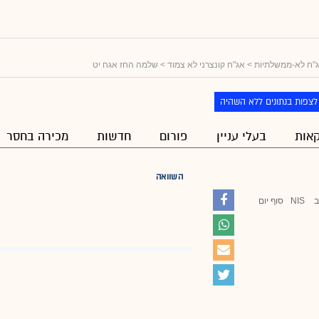
"ח לא-ממשלתיות
>
אג"ח קונצרני לא צמוד
> שלמה החז אגח יט
לצפות בנתונים ללא השהיה
אות
בעלי עניין
פורום
חדשות
מכירה בחסר
השוואה
ב
NIS
סוף יום