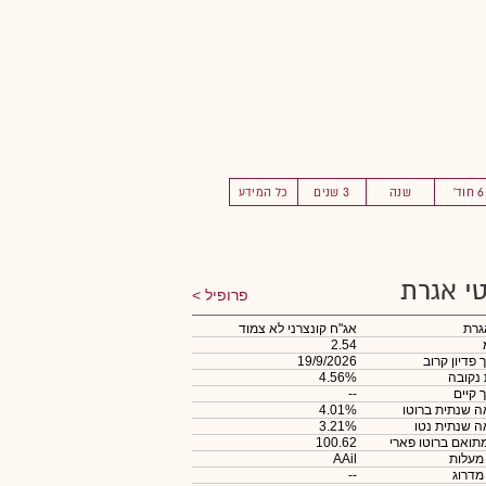
6 חוד'
שנה
3 שנים
כל המידע
י אגרת
פרופיל
גרת
אג"ח קונצרני לא צמוד
2.54
 פדיון קרוב
19/9/2026
 נקובה
4.56%
 קיים
--
 שנתית ברוטו
4.01%
 שנתית נטו
3.21%
תואם ברוטו פארי
100.62
 מעלות
AAil
 מדרוג
--