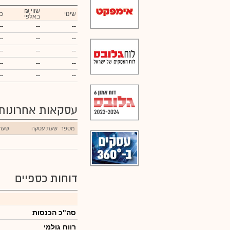
₪ שווי
שינוי
כ
באלפי
--
--
--
--
--
--
--
--
--
--
--
--
--
--
--
עסקאות אחרונות
מספר
שעת עסקה
שער
דוחות כספיים
סה"כ הכנסות
רווח גולמי