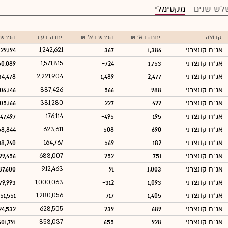
לש שנים
מקסימלי
קבוצה
יתרה בא' ₪
הפרש בא' ₪
יתרה בע.נ.
הפרש ב
אג"ח קונצרני
1,386
-367
1,242,621
29,194
אג"ח קונצרני
1,753
-724
1,571,815
50,089
אג"ח קונצרני
2,477
1,489
2,221,904
34,478
אג"ח קונצרני
988
566
887,426
06,146
אג"ח קונצרני
422
227
381,280
05,166
אג"ח קונצרני
195
-495
176,114
47,497
אג"ח קונצרני
690
508
623,611
58,844
אג"ח קונצרני
182
-569
164,767
18,240
אג"ח קונצרני
751
-252
683,007
29,456
אג"ח קונצרני
1,003
-91
912,463
87,600
אג"ח קונצרני
1,093
-312
1,000,063
79,993
אג"ח קונצרני
1,405
717
1,280,056
51,551
אג"ח קונצרני
689
-239
628,505
24,532
אג"ח קונצרני
928
655
853,037
601,791