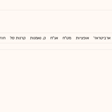
ארביטראז'
אופציות
מט"ח
אג"ח
ק. נאמנות
קרנות סל
חוזי