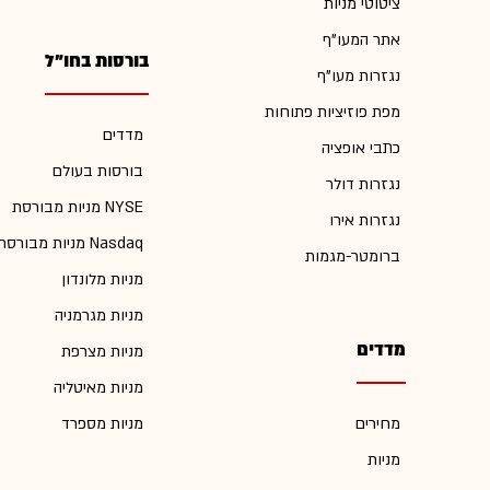
ציטוטי מניות
אתר המעו"ף
בורסות בחו"ל
נגזרות מעו"ף
מפת פוזיציות פתוחות
מדדים
כתבי אופציה
בורסות בעולם
נגזרות דולר
מניות מבורסת NYSE
נגזרות אירו
מניות מבורסת Nasdaq
ברומטר-מגמות
מניות מלונדון
מניות מגרמניה
מדדים
מניות מצרפת
מניות מאיטליה
מחירים
מניות מספרד
מניות