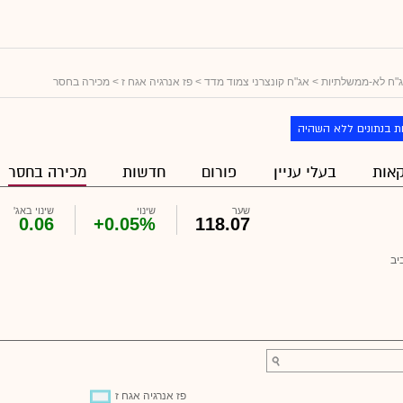
"ח לא-ממשלתיות
>
אג"ח קונצרני צמוד מדד
>
פז אנרגיה אגח ז
> מכירה בחסר
ת בנתונים ללא השהיה
אות
בעלי עניין
פורום
חדשות
מכירה בחסר
שער
שינוי
שינוי באג'
0.06
+0.05%
118.07
יב