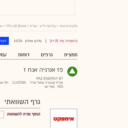
גלובס פיננסי
>
בורסת ת"א - אג"ח
>
All-Bond כללי
>
אג
14:24
בהשהיה של 15 דק'
עדכון אחרון
לצפו
|
תמצית
גרפים
דוחות
עסק
פז אנרגיה אגח ז
PAZ ENERGY B7
אג"ח קונצרני צמוד מדד
1142595
תל-אב
NIS
סוף יום
גרף השוואתי
הוסף מניה להשוואה