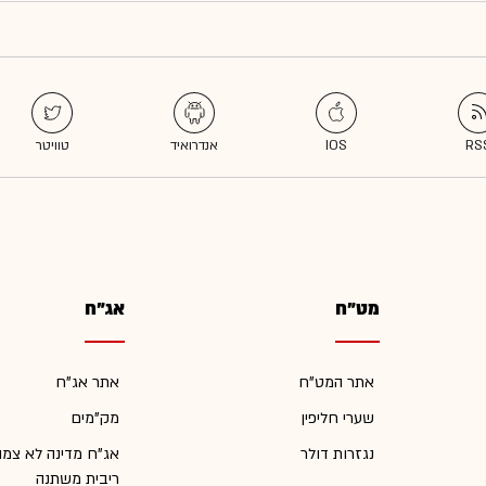
מט"ח
אג"ח
אתר המט"ח
אתר אג"ח
שערי חליפין
מק"מים
נגזרות דולר
אג"ח מדינה לא צמו
ריבית משתנה