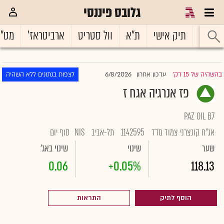
גלובס פיננסי
ראשי
תיק אישי
ת"א
וול סטריט
ארביטראז'
מט"
6/8/2026
בהשהיה של 15 דק'
עדכון אחרון
לצפות בנתונים ללא השהיה
|
פז אנרגיה אגח ז
PAZ OIL B7
אג"ח קונצרני צמוד מדד
1142595
תל-אביב
NIS
סוף יום
שער
שינוי
שינוי באג'
0.06
+0.05%
118.13
הוסף לתיק
התראות