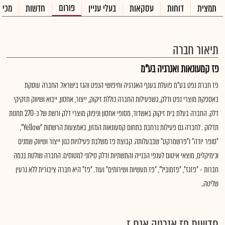
פורום
תמצית
דוחות
עסקאות
בעלי עניין
חדשות
מכיר
תיאור חברה
פז קמעונאות ואנרגיה בע"מ
פז חברת נפט בע"מ פועלת בענף האנרגיה וחיפושי הנפט והגז בישראל. החברה עוסקת
באספקת מוצרי נפט ודלק, כשפעילות החברה כוללת זיקוק, ייצור, אחסון, ייבוא ושיווק תזקיקי
דלק. החברה בעלת בית זיקוק באשדוד, מסופי אחסון וניפוק מוצרי דלק ורשת של כ-270 תחנות
תדלוק . לחברה גם פעילות נרחבת בתחום קמעונאות המזון, באמצעות הרשתות "Yellow",
"סופר יודה" ו"פרשמרקט" שבבעלותה. קבוצת פז משלבת פעילויות כגון ייצור ושיווק שמנים
וכימיקלים, מוצאי איטום לענפי הבנייה והתשתיות ודלק סילוני למטוסים. החברה שולטת בכמה
חברות - "פזגז", "פזמוביל", "פז תעשיות ושירותים" ועוד. "פז" היא חברה ציבורית ללא גרעין
שליטה..
חדשות פז אנרגיה אגח ז