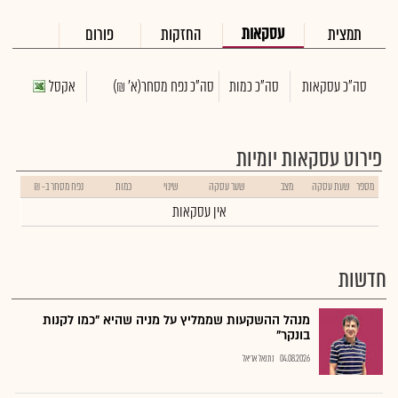
עסקאות
תמצית
החזקות
פורום
סה"כ עסקאות
סה"כ כמות
סה"כ נפח מסחר
(א' ₪)
אקסל
פירוט עסקאות יומיות
מספר
שעת עסקה
מצב
שער עסקה
שינוי
כמות
נפח מסחר ב- ₪
אין עסקאות
חדשות
מנהל ההשקעות שממליץ על מניה שהיא "כמו לקנות
בונקר"
04.08.2026
נתנאל אריאל