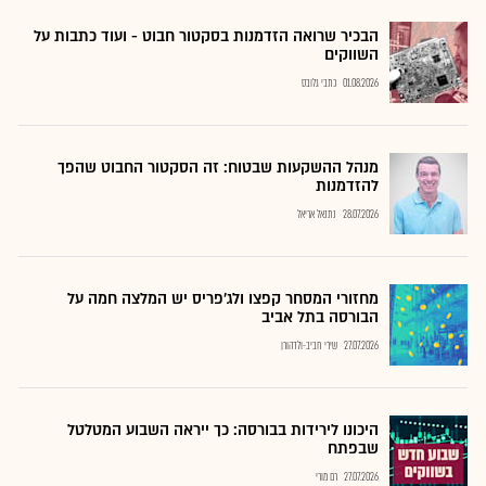
הבכיר שרואה הזדמנות בסקטור חבוט - ועוד כתבות על
השווקים
01.08.2026
כתבי גלובס
מנהל ההשקעות שבטוח: זה הסקטור החבוט שהפך
להזדמנות
28.07.2026
נתנאל אריאל
מחזורי המסחר קפצו ולג'פריס יש המלצה חמה על
הבורסה בתל אביב
27.07.2026
שירי חביב-ולדהורן
היכונו לירידות בבורסה: כך ייראה השבוע המטלטל
שבפתח
27.07.2026
רם מורי