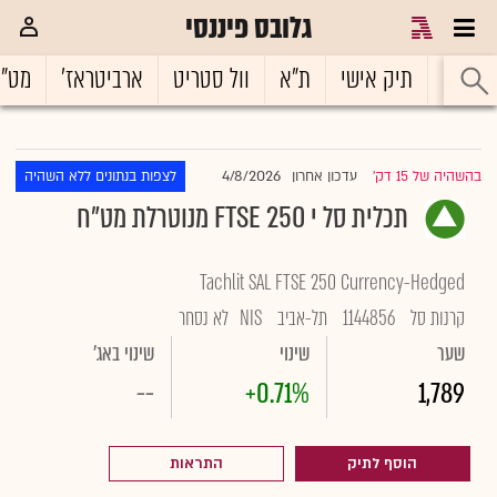
גלובס פיננסי
ראשי
תיק אישי
ת"א
וול סטריט
ארביטראז'
מט"
4/8/2026
בהשהיה של 15 דק'
עדכון אחרון
לצפות בנתונים ללא השהיה
|
תכלית סל י FTSE 250 מנוטרלת מט"ח
Tachlit SAL FTSE 250 Currency-Hedged
קרנות סל
1144856
תל-אביב
NIS
לא נסחר
שער
שינוי
שינוי באג'
--
+0.71%
1,789
הוסף לתיק
התראות