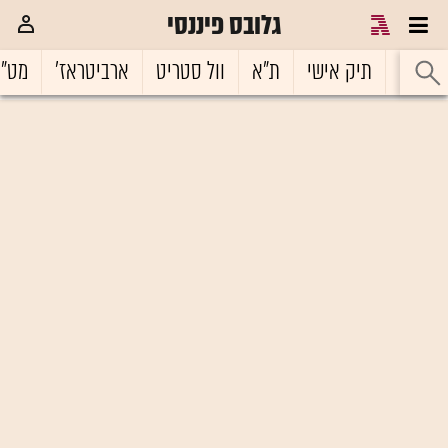
גלובס פיננסי
ראשי
תיק אישי
ת"א
וול סטריט
ארביטראז'
מט"