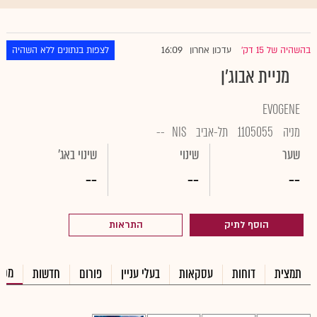
16:09
בהשהיה של 15 דק'
עדכון אחרון
לצפות בנתונים ללא השהיה
|
מניית אבוג'ן
EVOGENE
מניה
1105055
תל-אביב
NIS
--
שער
שינוי
שינוי באג'
--
--
--
הוסף לתיק
התראות
מכי
תמצית
דוחות
עסקאות
בעלי עניין
פורום
חדשות