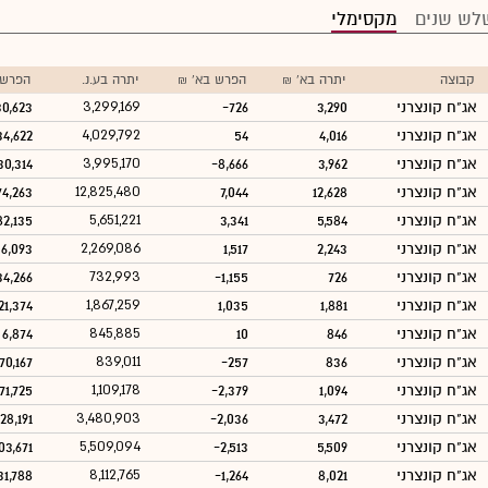
לש שנים
מקסימלי
קבוצה
יתרה בא' ₪
הפרש בא' ₪
יתרה בע.נ.
הפרש 
אג"ח קונצרני
3,290
-726
3,299,169
30,623
אג"ח קונצרני
4,016
54
4,029,792
34,622
אג"ח קונצרני
3,962
-8,666
3,995,170
30,314
אג"ח קונצרני
12,628
7,044
12,825,480
74,263
אג"ח קונצרני
5,584
3,341
5,651,221
82,135
אג"ח קונצרני
2,243
1,517
2,269,086
36,093
אג"ח קונצרני
726
-1,155
732,993
34,266
אג"ח קונצרני
1,881
1,035
1,867,259
21,374
אג"ח קונצרני
846
10
845,885
6,874
אג"ח קונצרני
836
-257
839,011
70,167
אג"ח קונצרני
1,094
-2,379
1,109,178
71,725
אג"ח קונצרני
3,472
-2,036
3,480,903
28,191
אג"ח קונצרני
5,509
-2,513
5,509,094
03,671
אג"ח קונצרני
8,021
-1,264
8,112,765
31,788