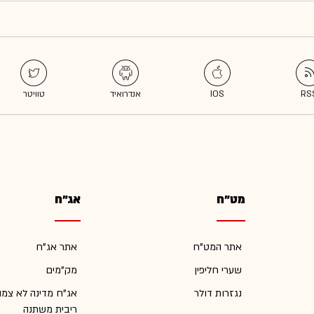
מט"ח
אג"ח
אתר המט"ח
אתר אג"ח
שערי חליפין
מק"מים
נגזרות דולר
אג"ח מדינה לא צמו
ריבית משתנה