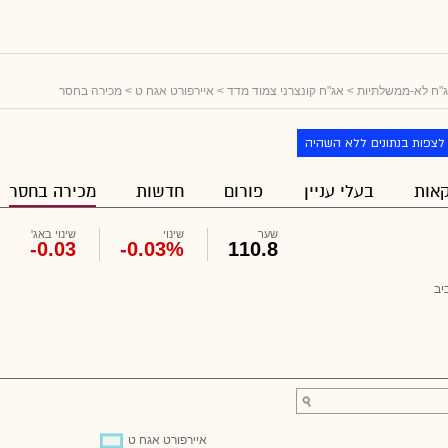
"ח לא-ממשלתיות
>
אג"ח קונצרני צמוד מדד
>
איירפורט אגח ט
> מכירה בחסר
לצפות בנתונים ללא השהיה
אות
בעלי עניין
פורום
חדשות
מכירה בחסר
שער
שינוי
שינוי באג'
-0.03
-0.03%
110.8
יב