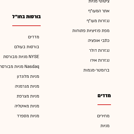
ציטוטי מניות
אתר המעו"ף
בורסות בחו"ל
נגזרות מעו"ף
מפת פוזיציות פתוחות
מדדים
כתבי אופציה
בורסות בעולם
נגזרות דולר
מניות מבורסת NYSE
נגזרות אירו
מניות מבורסת Nasdaq
ברומטר-מגמות
מניות מלונדון
מניות מגרמניה
מדדים
מניות מצרפת
מניות מאיטליה
מחירים
מניות מספרד
מניות