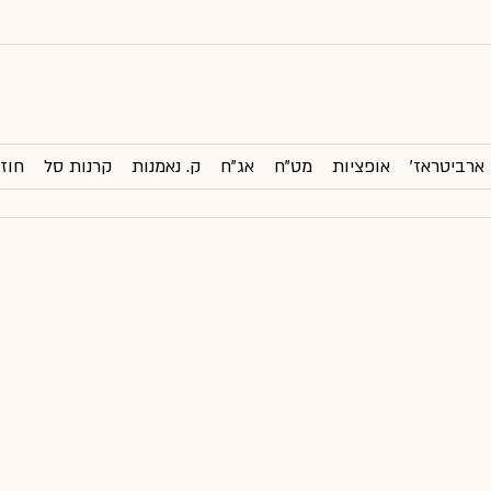
ארביטראז'
אופציות
מט"ח
אג"ח
ק. נאמנות
קרנות סל
חוזי