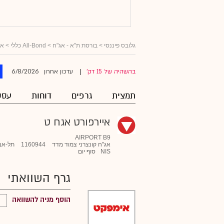
גלובס פיננסי
>
בורסת ת"א - אג"ח
>
All-Bond כללי
>
אג
6/8/2026
בהשהיה של 15 דק'
עדכון אחרון
|
תמצית
גרפים
דוחות
עסק
איירפורט אגח ט
AIRPORT B9
אג"ח קונצרני צמוד מדד
1160944
תל-אב
NIS
סוף יום
גרף השוואתי
הוסף מניה להשוואה