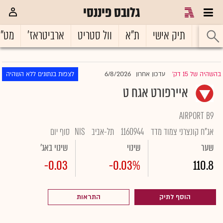
גלובס פיננסי
ראשי
תיק אישי
ת"א
וול סטריט
ארביטראז'
מט"
6/8/2026
בהשהיה של 15 דק'
עדכון אחרון
לצפות בנתונים ללא השהיה
|
איירפורט אגח ט
AIRPORT B9
אג"ח קונצרני צמוד מדד
1160944
תל-אביב
NIS
סוף יום
שער
שינוי
שינוי באג'
-0.03
-0.03%
110.8
הוסף לתיק
התראות