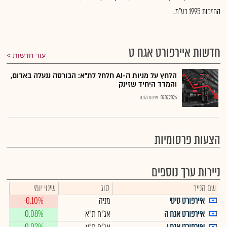
החזקות 1995 בע"מ..
חדשות איירפורט אגח ט
עוד חדשות
הלחץ על מניות ה-AI חלחל לת"א: הבורסה ננעלה באדום,
והמדד היחיד שזינק
07.07.2026
שירות גלובס
הצעות פרסומיות
ניירות ערך נוספים
שם הנייר
סוג
שינוי יומי
איירפורט סיטי
מניה
-0.10%
איירפורט אגח ה
אג"ח ת"א
0.08%