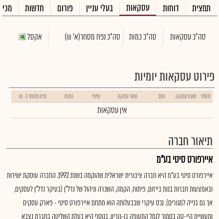
עסקאות
תמצית
דוחות
בעלי עניין
פורום
חדשות
מכיר
סה"כ עסקאות
סה"כ כמות
סה"כ נפח מסחר
(א' ₪)
אקסל
פירוט עסקאות יומיות
מספר
שעת עסקה
מצב
שער עסקה
שינוי
כמות
נפח מסחר ב- ₪
אין עסקאות
תיאור חברה
איירפורט סיטי בע"מ
איירפורט סיטי בע"מ היא חברה ציבורית ישראלית שהוקמה בשנת 1992. החברה עוסקת ישירות
ובאמצעות חברות בנות בייזום, פיתוח, הקמה, השכרה וניהול של נדל"ן (בעיקר נדל"ן לעסקים,
אך גם בנייה למגורים). נכס עיקרי שבבעלותה הוא מתחם איירפורט סיטי - פארק עסקים
ותעשיית היי-טק בסמוך לנמל התעופה בן-גוריון. בנוסף היא בעלת השליטה בחברת נצבא