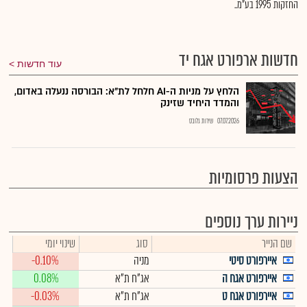
החזקות 1995 בע"מ..
חדשות ארפורט אגח יד
עוד חדשות
הלחץ על מניות ה-AI חלחל לת"א: הבורסה ננעלה באדום,
והמדד היחיד שזינק
07.07.2026
שירות גלובס
הצעות פרסומיות
ניירות ערך נוספים
שם הנייר
סוג
שינוי יומי
איירפורט סיטי
מניה
-0.10%
איירפורט אגח ה
אג"ח ת"א
0.08%
איירפורט אגח ט
אג"ח ת"א
-0.03%