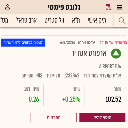
גלובס פיננסי
ראשי
תיק אישי
ת"א
וול סטריט
ארביטראז'
מט"
6/8/2026
בהשהיה של 15 דק'
עדכון אחרון
לצפות בנתונים ללא השהיה
|
ארפורט אגח יד
AIRPORT B14
אג"ח קונצרני צמוד מדד
1232842
תל-אביב
NIS
סוף יום
שער
שינוי
שינוי באג'
0.26
+0.25%
102.52
הוסף לתיק
התראות