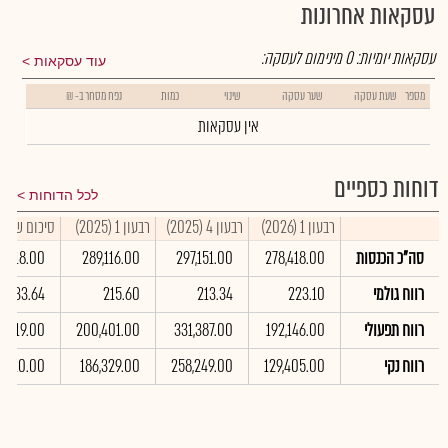
עסקאות אחרונות
עסקאות יומיות:
0
מינימום לעסקה:
עוד עסקאות
מספר
שעת עסקה
שער עסקה
שינוי
כמות
נפח מסחר ב- ₪
אין עסקאות
דוחות כספיים
לכל הדוחות
רבעון 1 (2026)
רבעון 4 (2025)
רבעון 1 (2025)
סיכום שנתי 2025
סה"כ הכנסות
278,418.00
297,151.00
289,116.00
48,618.00
רווח גולמי
223.10
213.34
215.60
833.64
רווח תפעולי
192,146.00
331,387.00
200,401.00
117,919.00
רווח נקי
129,405.00
258,249.00
186,329.00
7,820.00