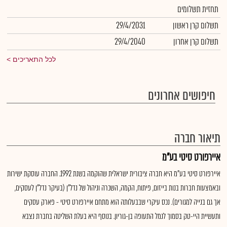
תחזית תשלומים
תשלום קרן ראשון
29/4/2031
תשלום קרן אחרון
29/4/2040
לכל התאריכים
חיפושים אחרונים
תיאור חברה
איירפורט סיטי בע"מ
איירפורט סיטי בע"מ היא חברה ציבורית ישראלית שהוקמה בשנת 1992. החברה עוסקת ישירות
ובאמצעות חברות בנות בייזום, פיתוח, הקמה, השכרה וניהול של נדל"ן (בעיקר נדל"ן לעסקים,
אך גם בנייה למגורים). נכס עיקרי שבבעלותה הוא מתחם איירפורט סיטי - פארק עסקים
ותעשיית היי-טק בסמוך לנמל התעופה בן-גוריון. בנוסף היא בעלת השליטה בחברת נצבא