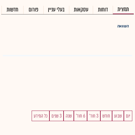
תמצית
דוחות
עסקאות
בעלי עניין
פורום
חדשות
השוואה
יום
שבוע
חודש
3 חוד'
6 חוד'
שנה
3 שנים
כל המידע