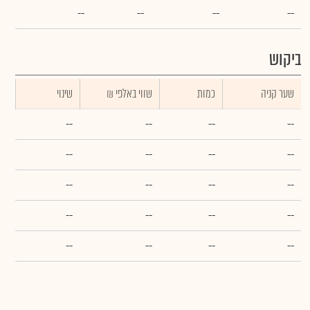
--
--
--
--
ביקוש
שער קניה
כמות
₪ שווי באלפי
שינוי
--
--
--
--
--
--
--
--
--
--
--
--
--
--
--
--
--
--
--
--