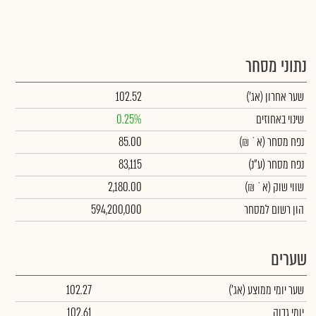
נתוני מסחר
שער אחרון
(אג')
102.52
שינוי באחוזים
0.25%
נפח מסחר
(א` ₪)
85.00
נפח מסחר
(ע"נ)
83,115
שווי שוק
(א` ₪)
2,180.00
הון רשום למסחר
594,200,000
שערים
שער יומי ממוצע
(אג')
102.27
יומי גבוה
102.61