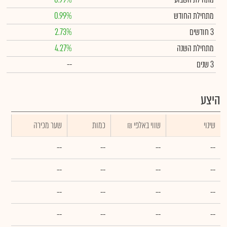
מתחילת החודש
0.99%
3 חודשים
2.73%
מתחילת השנה
4.27%
3 שנים
--
היצע
שינוי
₪ שווי באלפי
כמות
שער מכירה
--
--
--
--
--
--
--
--
--
--
--
--
--
--
--
--