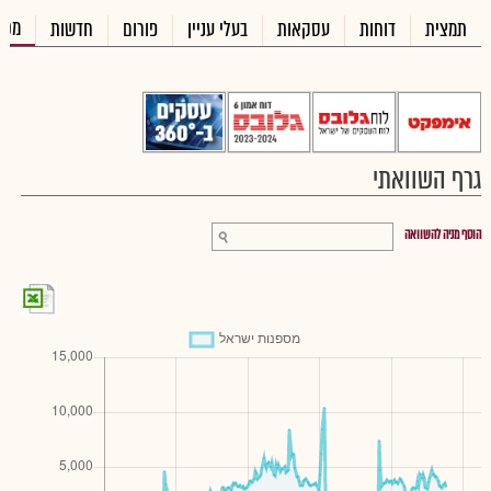
מכי
תמצית
דוחות
עסקאות
בעלי עניין
פורום
חדשות
גרף השוואתי
הוסף מניה להשוואה