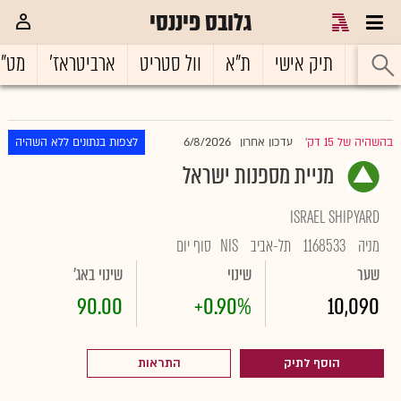
גלובס פיננסי
ראשי
תיק אישי
ת"א
וול סטריט
ארביטראז'
מט"
6/8/2026
בהשהיה של 15 דק'
עדכון אחרון
לצפות בנתונים ללא השהיה
|
מניית מספנות ישראל
ISRAEL SHIPYARD
מניה
1168533
תל-אביב
NIS
סוף יום
שער
שינוי
שינוי באג'
90.00
+0.90%
10,090
הוסף לתיק
התראות