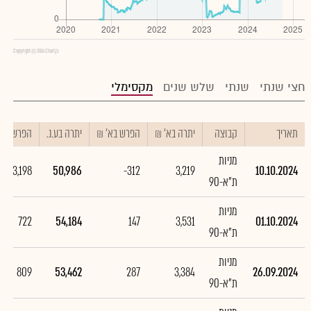
Copyright (c) 2016 Chart.js
חצי שנתי
שנתי
שלש שנים
מקסימלי
תאריך
קבוצה
יתרה בא' ₪
הפרש בא' ₪
יתרה בע.נ.
הפרש בע.נ
מניות
-3,198
50,986
-312
3,219
10.10.2024
ת"א-90
מניות
722
54,184
147
3,531
01.10.2024
ת"א-90
מניות
809
53,462
287
3,384
26.09.2024
ת"א-90