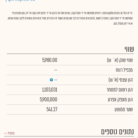
דף זה כולל גם נתונים שלוקטו מתוך דיווחים שפורסמו על ידי מנהל הקרן. נתונים אלה לא נבדקו על ידי גלובס ולא בוקרו על ידה, והם מוצגים כפי
שפורסמו על ידי מנהל הקרן. בשים לב לאמור, גלובס אינה מתחייבת לכך שהנתונים כאמור יהיו עדכניים תמיד והיא אינה אחראית לליקוי, טעות שגיאה
או אי דיוק שנפלו בהם.
שווי
שווי שוק
(א` ₪)
5,980.00
מכפיל רווח
--
הון עצמי
(א' ₪)
--
הון רשום למסחר
1,103,031
הון מונפק ונפרע
5,900,000
שער ממוצע
541.27
נתונים נוספים
פרופיל >>