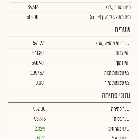
נפח מסחר
(ע"נ)
84,616
נפח ממוצע לרבעון (א` ₪)
515.00
שערים
שער יומי ממוצע
(אג')
541.27
יומי גבוה
541.80
יומי נמוך
540.90
52 שבועות גבוה
1,057.69
52 שבועות נמוך
0.00
נתוני פתיחה
שער פתיחה
552.00
שער בסיס
539.48
שינוי באחוזים
2.32%
שינוי
ב- אג'
12.52