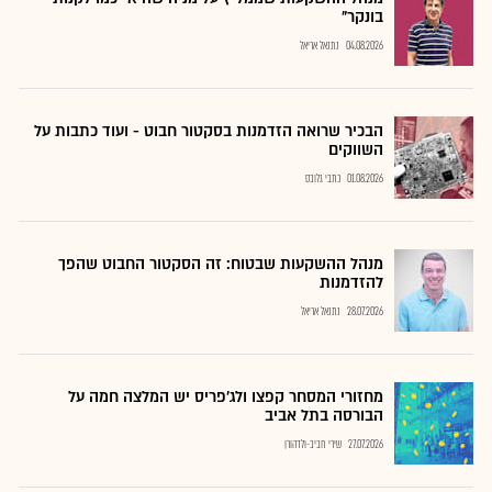
בונקר"
04.08.2026
נתנאל אריאל
הבכיר שרואה הזדמנות בסקטור חבוט - ועוד כתבות על
השווקים
01.08.2026
כתבי גלובס
מנהל ההשקעות שבטוח: זה הסקטור החבוט שהפך
להזדמנות
28.07.2026
נתנאל אריאל
מחזורי המסחר קפצו ולג'פריס יש המלצה חמה על
הבורסה בתל אביב
27.07.2026
שירי חביב-ולדהורן