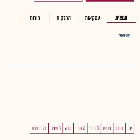
תמצית
עסקאות
החזקות
פורום
השוואה
יום
שבוע
חודש
3 חוד'
6 חוד'
שנה
3 שנים
כל המידע