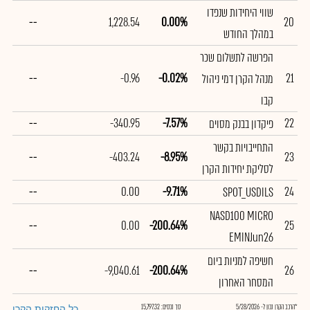
שווי היחידות שנפדו
--
1,228.54
0.00%
20
במהלך החודש
הפרשה לתשלום שכר
--
-0.96
-0.02%
21
מנהל הקרן דמי ניהול
קבו
--
-340.95
-7.57%
22
פיקדון בבנק מסוים
התחייבויות בקשר
--
-403.24
-8.95%
23
לסליקת יחידות הקרן
--
0.00
-9.71%
24
SPOT_USDILS
NASD100 MICRO
--
0.00
-200.64%
25
EMINJun26
חשיפה למניות ביום
--
-9,040.61
-200.64%
26
המסחר האחרון
*הרכב הקרן נכון ל- 5/28/2026
סך נכסים: 15,797.32
כל החזקות הקרן