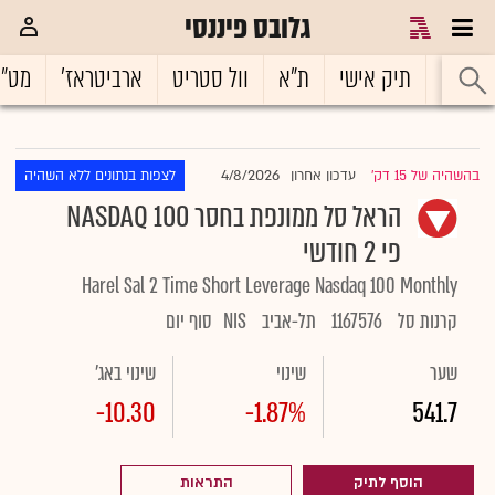
גלובס פיננסי
ראשי
תיק אישי
ת"א
וול סטריט
ארביטראז'
מט"
4/8/2026
בהשהיה של 15 דק'
עדכון אחרון
לצפות בנתונים ללא השהיה
|
הראל סל ממונפת בחסר NASDAQ 100
פי 2 חודשי
Harel Sal 2 Time Short Leverage Nasdaq 100 Monthly
קרנות סל
1167576
תל-אביב
NIS
סוף יום
שער
שינוי
שינוי באג'
-10.30
-1.87%
541.7
הוסף לתיק
התראות