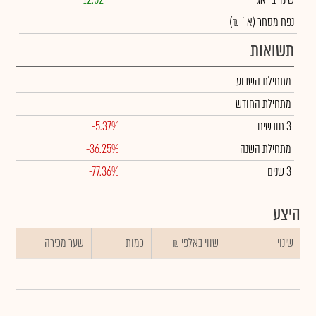
נפח מסחר
(א` ₪)
תשואות
מתחילת השבוע
מתחילת החודש
--
3 חודשים
-5.37%
מתחילת השנה
-36.25%
3 שנים
-77.36%
היצע
שינוי
₪ שווי באלפי
כמות
שער מכירה
--
--
--
--
--
--
--
--