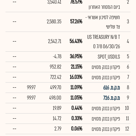
--
3,540.41
78.57%
2
ביום המסחר האחרון
חשיפה לסיכון אשראי -
--
2,580.35
57.26%
3
צד שלישי
US TREASURY N/B T
--
2,542.71
56.43%
4
0 7/8 06/30/26
--
-4.78
36.95%
5
SPOT_USDILS
--
952.82
21.15%
6
פיקדון בבנק מסוים
--
722.42
16.03%
7
פיקדון בבנק מסוים
--
99.97
499.70
11.09%
8
מ.ק.מ. 616
--
99.97
498.00
11.05%
9
מ.ק.מ. 726
--
19.89
0.44%
10
פיקדון בבנק מסוים
--
14.72
0.33%
11
פיקדון בבנק מסוים
--
2.79
0.06%
12
פיקדון בבנק מסוים