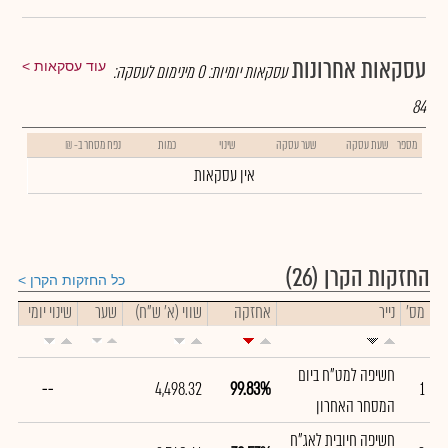
עסקאות אחרונות
עוד עסקאות
עסקאות יומיות:
0
מינימום לעסקה:
84
מספר
שעת עסקה
שער עסקה
שינוי
כמות
נפח מסחר ב- ₪
אין עסקאות
החזקות הקרן
(26)
כל החזקות הקרן
מס'
נייר
אחזקה
שווי (א' ש"ח)
שער
שינוי יומי
חשיפה למט"ח ביום
--
4,498.32
99.83%
1
המסחר האחרון
חשיפה חיובית לאג"ח