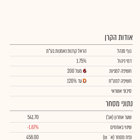
אודות הקרן
גוף מנהל
הראל קרנות נאמנות בע"מ
דמי ניהול
1.75%
חשיפה למניות
מעל 200
חשיפה למט"ח
עד 120%
סיכוני אשראי
נתוני מסחר
שער אחרון
(אג')
541.70
שינוי באחוזים
-1.87%
נפח מסחר
(א` ₪)
458.00