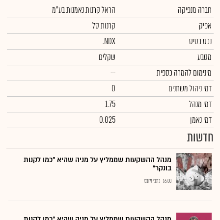
חברה מנפיקה
הראל קרנות נאמנות בע"מ
אפיק
קרנות סל
נכס בסיס
.NDX
מטבע
שקלים
מינימום להמרה כספית
--
דמי ניהול משתנים
0
דמי מנהל
1.75
דמי נאמן
0.025
חדשות
מנהל ההשקעות שממליץ על מניה שהיא "כמו לקנות
בונקר"
16:00
כתבי גלובס
מנהל ההשקעות שממליץ על מניה שהיא "כמו לקנות