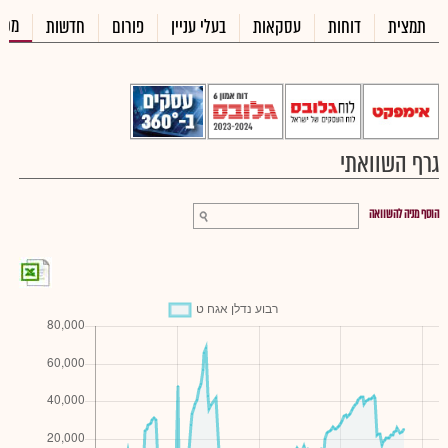
מכי
תמצית
דוחות
עסקאות
בעלי עניין
פורום
חדשות
גרף השוואתי
הוסף מניה להשוואה