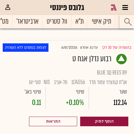
גלובס פיננסי
ראשי
תיק אישי
ת"א
וול סטריט
ארביטראז'
מט"
6/8/2026
בהשהיה של 15 דק'
עדכון אחרון
לצפות בנתונים ללא השהיה
|
רבוע נדלן אגח ט
BLUE SQ REES B9
אג"ח קונצרני צמוד מדד
1174556
תל-אביב
NIS
סוף יום
שער
שינוי
שינוי באג'
0.11
+0.10%
112.14
הוסף לתיק
התראות