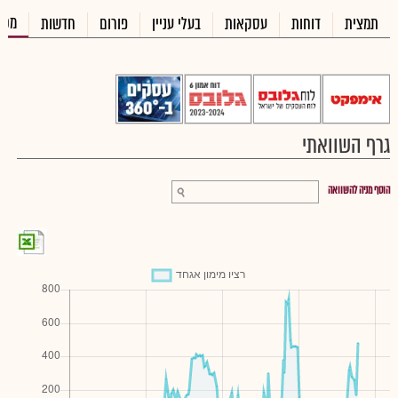
מכי
תמצית
דוחות
עסקאות
בעלי עניין
פורום
חדשות
גרף השוואתי
הוסף מניה להשוואה