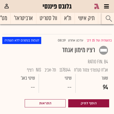
גלובס פיננסי
ראשי
תיק אישי
ת"א
וול סטריט
ארביטראז'
מט"
08:19
בהשהיה של 15 דק'
עדכון אחרון
לצפות בנתונים ללא השהיה
|
רציו מימון אגחד
RATIO FIN. B4
אג"ח קונצרני צמוד מט"ח
1178144
תל-אביב
NIS
רציף
שער
שינוי
שינוי באג'
--
--
94
הוסף לתיק
התראות