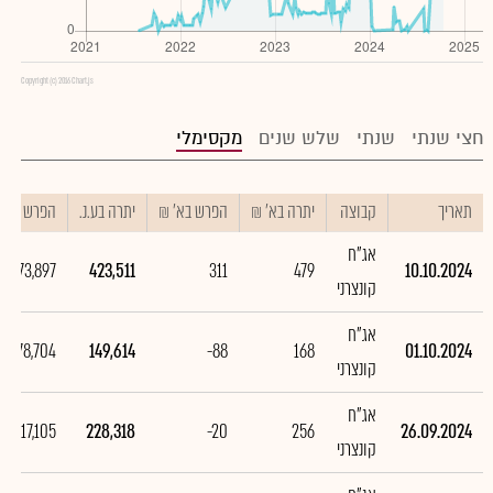
Copyright (c) 2016 Chart.js
חצי שנתי
שנתי
שלש שנים
מקסימלי
תאריך
קבוצה
יתרה בא' ₪
הפרש בא' ₪
יתרה בע.נ.
הפרש בע.נ.
אג"ח
273,897
423,511
311
479
10.10.2024
קונצרני
אג"ח
-78,704
149,614
-88
168
01.10.2024
קונצרני
אג"ח
-17,105
228,318
-20
256
26.09.2024
קונצרני