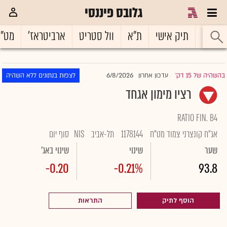
גלובס פיננסי
ראשי
תיק אישי
ת"א
וול סטריט
ארביטראז'
מט"
6/8/2026
בהשהיה של 15 דק'
עדכון אחרון
לצפות בנתונים ללא השהיה
|
רציו מימון אגחד
RATIO FIN. B4
אג"ח קונצרני צמוד מט"ח
1178144
תל-אביב
NIS
סוף יום
שער
שינוי
שינוי באג'
-0.20
-0.21%
93.8
הוסף לתיק
התראות