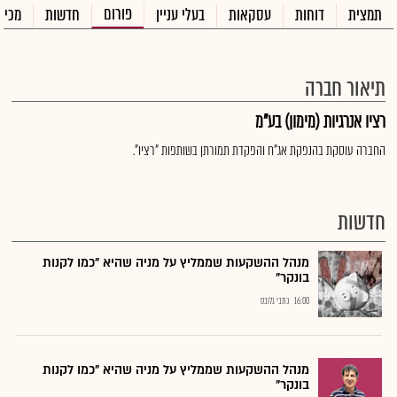
פורום
תמצית
דוחות
עסקאות
בעלי עניין
חדשות
מכיר
תיאור חברה
רציו אנרגיות (מימון) בע"מ
החברה עוסקת בהנפקת אג"ח והפקדת תמורתן בשותפות "רציו".
חדשות
מנהל ההשקעות שממליץ על מניה שהיא "כמו לקנות
בונקר"
16:00
כתבי גלובס
מנהל ההשקעות שממליץ על מניה שהיא "כמו לקנות
בונקר"