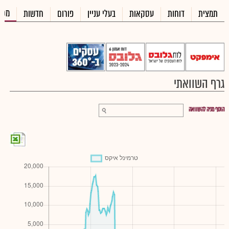
מכי
תמצית
דוחות
עסקאות
בעלי עניין
פורום
חדשות
גרף השוואתי
הוסף מניה להשוואה