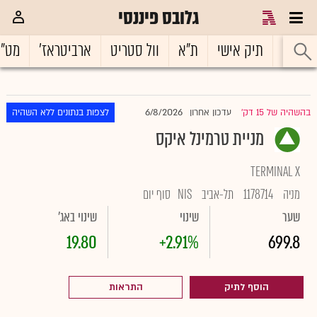
גלובס פיננסי
ראשי
תיק אישי
ת"א
וול סטריט
ארביטראז'
מט"
6/8/2026
בהשהיה של 15 דק'
עדכון אחרון
לצפות בנתונים ללא השהיה
|
מניית טרמינל איקס
TERMINAL X
מניה
1178714
תל-אביב
NIS
סוף יום
שער
שינוי
שינוי באג'
19.80
+2.91%
699.8
הוסף לתיק
התראות