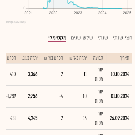
Copyright (c) 2016 Chart.js
חצי שנתי
שנתי
שלש שנים
מקסימלי
תאריך
קבוצה
יתרה בא' ₪
הפרש בא' ₪
יתרה בע.נ.
הפרש בע.נ.
יתר
410
3,366
2
11
10.10.2024
מניות
יתר
-1,289
2,956
-4
10
01.10.2024
מניות
יתר
431
4,245
2
14
26.09.2024
מניות