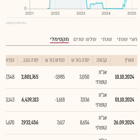
Copyright (c) 2016 Chart.js
חצי שנתי
שנתי
שלש שנים
מקסימלי
תאריך
קבוצה
יתרה בא' ₪
הפרש בא' ₪
יתרה בע.נ.
הפרש בע.נ
אג"ח
3,637,548
2,801,765
-3,985
3,050
10.10.2024
קונצרני
אג"ח
1,493,143
6,439,313
-1,618
7,036
01.10.2024
קונצרני
אג"ח
6,974,670
7,932,456
7,617
8,654
26.09.2024
קונצרני