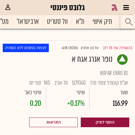
גלובס פיננסי
ראשי
תיק אישי
ת"א
וול סטריט
ארביטראז'
מט"
6/8/2026
בהשהיה של 15 דק'
עדכון אחרון
לצפות בנתונים ללא השהיה
|
נופר אנרג אגח א
NOFAR ENRG B1
אג"ח קונצרני צמוד מדד
1179340
תל-אביב
NIS
סוף יום
שער
שינוי
שינוי באג'
0.20
+0.17%
116.99
הוסף לתיק
התראות