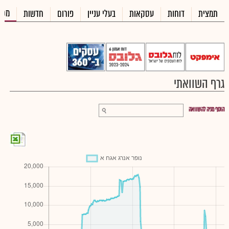
מכי
תמצית
דוחות
עסקאות
בעלי עניין
פורום
חדשות
גרף השוואתי
הוסף מניה להשוואה