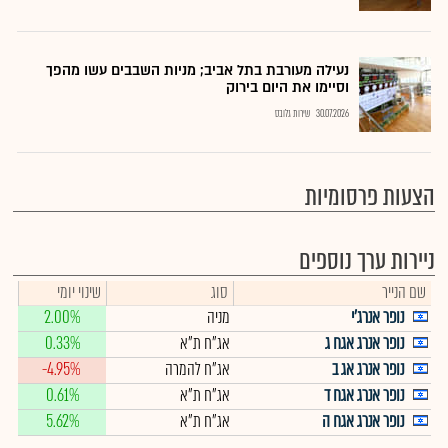
נעילה מעורבת בתל אביב; מניות השבבים עשו מהפך
וסיימו את היום בירוק
30.07.2026
שירות גלובס
הצעות פרסומיות
ניירות ערך נוספים
שם הנייר
סוג
שינוי יומי
נופר אנרג'י
מניה
2.00%
נופר אנרג אגח ג
אג"ח ת"א
0.33%
נופר אנרג אג ב
אג"ח להמרה
-4.95%
נופר אנרג אגח ד
אג"ח ת"א
0.61%
נופר אנרג אגח ה
אג"ח ת"א
5.62%