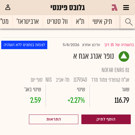
גלובס פיננסי
ראשי
תיק אישי
ת"א
וול סטריט
ארביטראז'
מט"
5/8/2026
בהשהיה של 15 דק'
עדכון אחרון
לצפות בנתונים ללא השהיה
|
נופר אנרג אגח א
NOFAR ENRG B1
אג"ח קונצרני צמוד מדד
1179340
תל-אביב
NIS
סוף יום
שער
שינוי
שינוי באג'
2.59
+2.27%
116.79
הוסף לתיק
התראות