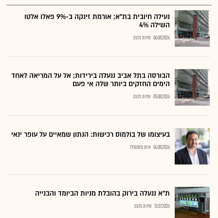
נעילה חיובית בת"א; אורמת זינקה ב-9% פאלו אלטו
השילה 4%
06.08.2026
שירות גלובס
הבורסה בתל אביב ננעלה בירידות; אל על המריאה לאחד
הימים החזקים ביותר שלה אי פעם
05.08.2026
שירות גלובס
בעיצומו של בולמוס רכישות: הנתון שמאיים על עופר ינאי
04.08.2026
איתן גרסטנפלד
ת"א ננעלה בירוק בהובלת מניות הביומד והבנייה
31.07.2026
שירות גלובס