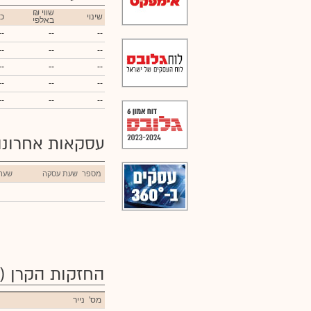
₪ שווי
שינוי
כ
באלפי
--
--
--
--
--
--
--
--
--
--
--
--
--
--
--
עסקאות אחרונ
מספר
שעת עסקה
שער
החזקות הקרן
(111)
מס'
נייר