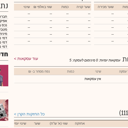
נתו
מות
שער מכירה
שער קניה
כמות
₪ שווי באלפי
שינוי
--
--
--
--
--
חברה
--
--
--
--
--
אפיק
נכס ב
--
--
--
--
--
מטבע
מינימ
--
--
--
--
--
דמי נ
--
--
--
--
--
דמי מ
דמי נ
חדש
ות
עוד עסקאות
עסקאות יומיות:
0
מינימום לעסקה:
5
 עסקה
שינוי
כמות
נפח מסחר ב- ₪
אין עסקאות
כל החזקות הקרן
אחזקה
שווי (א' ש"ח)
שער
שינוי יומי