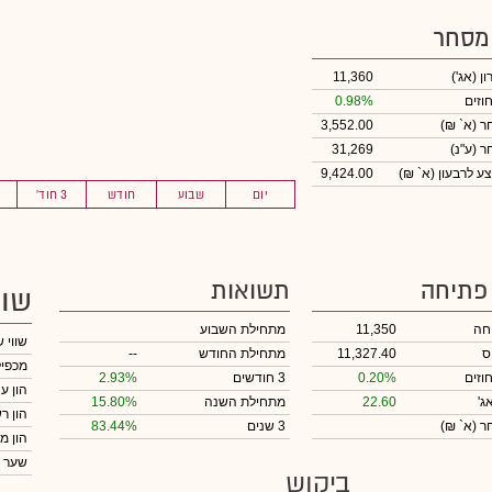
 מסחר
ון
(אג')
11,360
וזים
0.98%
חר
(א` ₪)
3,552.00
חר
(ע"נ)
31,269
ע לרבעון (א` ₪)
9,424.00
יום
שבוע
חודש
3 חוד'
 פתיחה
תשואות
שוו
חה
11,350
מתחילת השבוע
שווי 
ס
11,327.40
מתחילת החודש
--
מכפיל
וזים
0.20%
3 חודשים
2.93%
הון ע
ג'
22.60
מתחילת השנה
15.80%
הון ר
חר
(א` ₪)
3 שנים
83.44%
הון מ
שער 
ביקוש