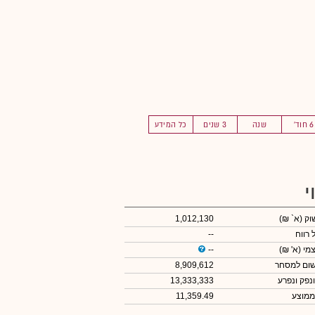
6 חוד'
שנה
3 שנים
כל המידע
י
שוק
(א` ₪)
1,012,130
 רווח
--
צמי
(א' ₪)
--
שום למסחר
8,909,612
ונפק ונפרע
13,333,333
ממוצע
11,359.49