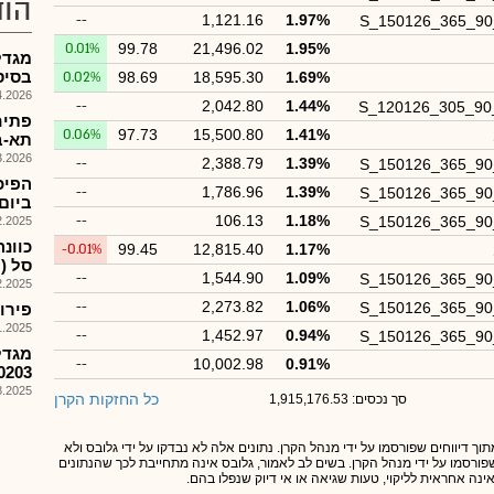
הוד
--
1,121.16
1.97%
S_150126_365_9
0.01%
99.78
21,496.02
1.95%
מגדל
בסיס-.MTFביטחו
0.02%
98.69
18,595.30
1.69%
026, 09:48
--
2,042.80
1.44%
S_120126_305_9
0.06%
97.73
15,500.80
1.41%
תא-ב
026, 12:48
--
2,388.79
1.39%
S_150126_365_9
--
1,786.96
1.39%
S_150126_365_9
ביום .1.26
--
106.13
1.18%
S_150126_365_9
025, 17:57
-0.01%
99.45
12,815.40
1.17%
סל (מס' 310
--
1,544.90
1.09%
S_150126_365_9
025, 17:55
--
2,273.82
1.06%
S_150126_365_9
פירוק קרן 
025, 16:35
--
1,452.97
0.94%
S_150126_365_9
מגדל
--
10,002.98
0.91%
1200203 בי
025, 08:01
כל החזקות הקרן
סך נכסים: 1,915,176.53
תוך דיווחים שפורסמו על ידי מנהל הקרן. נתונים אלה לא נבדקו על ידי גלובס ולא
 שפורסמו על ידי מנהל הקרן. בשים לב לאמור, גלובס אינה מתחייבת לכך שהנתונים
אינה אחראית לליקוי, טעות שגיאה או אי דיוק שנפלו בהם.