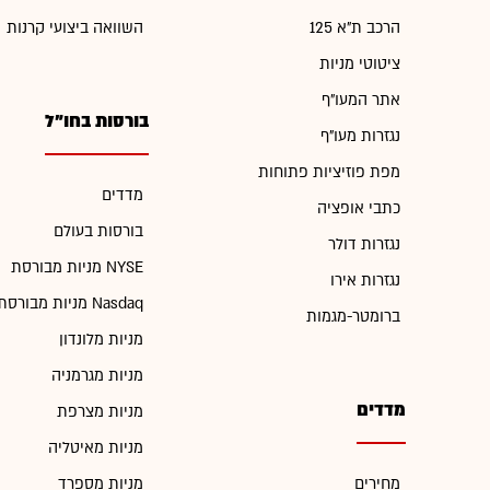
הרכב ת"א 125
השוואה ביצועי קרנות
ציטוטי מניות
אתר המעו"ף
בורסות בחו"ל
נגזרות מעו"ף
מפת פוזיציות פתוחות
מדדים
כתבי אופציה
בורסות בעולם
נגזרות דולר
מניות מבורסת NYSE
נגזרות אירו
מניות מבורסת Nasdaq
ברומטר-מגמות
מניות מלונדון
מניות מגרמניה
מדדים
מניות מצרפת
מניות מאיטליה
מחירים
מניות מספרד