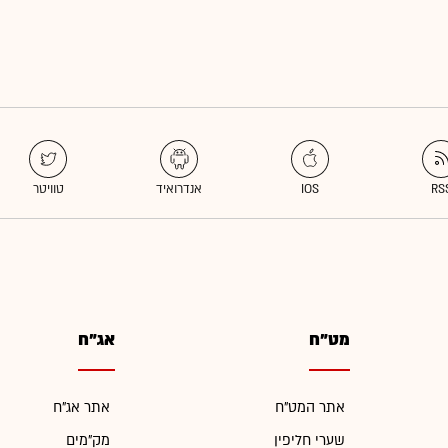
מט"ח
אג"ח
אתר המט"ח
אתר אג"ח
שערי חליפין
מק"מים