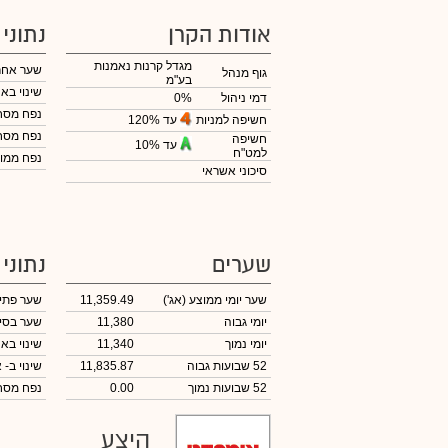
אודות הקרן
נתוני
מגדל קרנות נאמנות
שער אחר
גוף מנהל
בע"מ
שינוי באח
דמי ניהול
0%
נפח מס
עד 120%
חשיפה למניות
נפח מס
חשיפה
עד 10%
למט"ח
נפח ממוצ
סיכוני אשראי
שערים
נתוני
שער יומי ממוצע
(אג')
11,359.49
שער פתי
יומי גבוה
11,380
שער בסי
יומי נמוך
11,340
שינוי באח
52 שבועות גבוה
11,835.87
שינוי
ב- א
52 שבועות נמוך
0.00
נפח מס
היצע