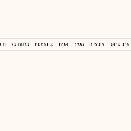
ארביטראז'
אופציות
מט"ח
אג"ח
ק. נאמנות
קרנות סל
חוז