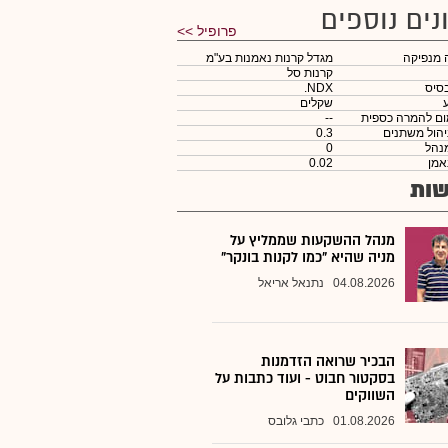
נים נוספים
פרופיל >>
 מנפיקה
מגדל קרנות נאמנות בע"מ
קרנות סל
סיס
.NDX
שקלים
ום להמרה כספית
--
יהול משתנים
0.3
נהל
0
אמן
0.02
ות
מנהל ההשקעות שממליץ על
מניה שהיא "כמו לקנות בונקר"
04.08.2026
נתנאל אריאל
הבכיר שרואה הזדמנות
בסקטור חבוט - ועוד כתבות על
השווקים
01.08.2026
כתבי גלובס