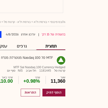
גלובס פיננסי
> בורסת ת"א >
בורסת ת"א - קרנות סל
>
ר
4/8/2026
בהשהיה של 15 דק'
עדכון אחרון
|
תמצית
גרפים
עסקא
MTF סל Nasdaq 100 מנוטרלת מט"ח
MTF Sal Nasdaq 100 Currency Hedged
קרנות סל
1181445
תל-אביב
NIS
סוף יום
שער
שינוי
שינוי באג'
110.00
+0.98%
11,360
הוסף לתיק
התראות