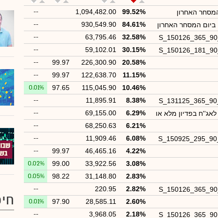
--
1,094,482.00
99.52%
המסחר האחרון
--
930,549.90
84.61%
 ביום המסחר האחרון
--
63,795.46
32.58%
S_150126_365_9
--
59,102.01
30.15%
S_150126_181_9
--
99.97
226,300.90
20.58%
--
99.97
122,638.70
11.15%
0.01%
97.65
115,045.90
10.46%
--
11,895.91
8.38%
S_131125_365_9
--
69,155.00
6.29%
אג''ח בפדיון מלא או
--
68,250.63
6.21%
--
11,909.46
6.08%
S_150925_295_9
--
99.97
46,465.16
4.22%
0.02%
99.00
33,922.56
3.08%
0.05%
98.22
31,148.80
2.83%
--
220.95
2.82%
S_150126_365_9
חיפ
0.01%
97.90
28,585.11
2.60%
--
3,968.05
2.18%
S_150126_365_9