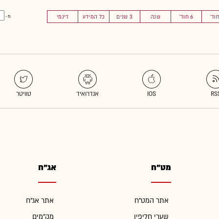
6 חוד'
שנה
3 שנים
כל המידע
דינמי
מ -
מט"ח
אג"ח
אתר המט"ח
אתר אג"ח
שערי חליפין
מק"מים