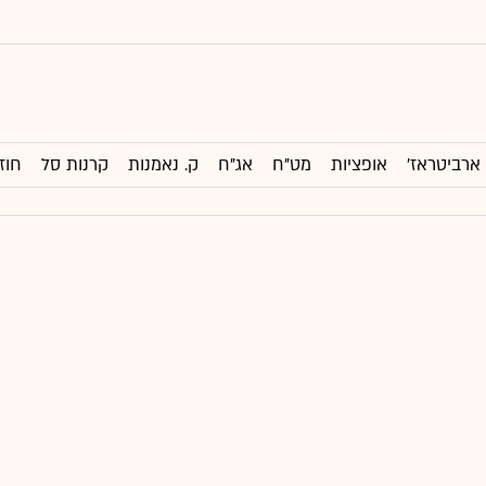
ארביטראז'
אופציות
מט"ח
אג"ח
ק. נאמנות
קרנות סל
חוז