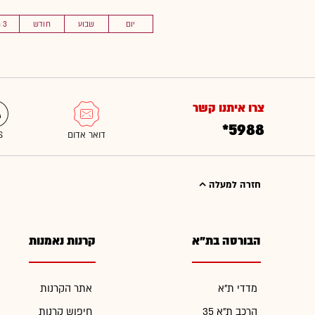
יום
שבוע
חודש
3 חוד'
צרו איתנו קשר
*5988
חזרה למעלה
הבורסה בת"א
קרנות נאמנות
מדדי ת"א
אתר הקרנות
הרכב ת"א 35
חיפוש קרנות