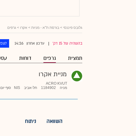
גלובס פיננסי
>
בורסת ת"א - מניות
>
אקרו
> גרפים
14:26
בהשהיה של 15 דק'
עדכון אחרון
לצפו
|
תמצית
גרפים
דוחות
עסק
מניית אקרו
ACRO KVUT
מניה
1184902
תל-אביב
NIS
סוף יום
השוואה
ניתוח