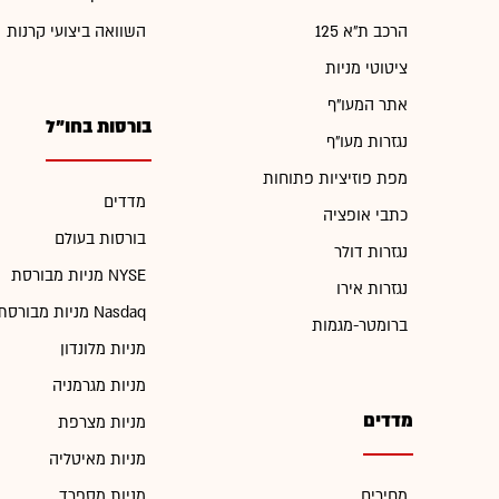
הרכב ת"א 125
השוואה ביצועי קרנות
ציטוטי מניות
אתר המעו"ף
בורסות בחו"ל
נגזרות מעו"ף
מפת פוזיציות פתוחות
מדדים
כתבי אופציה
בורסות בעולם
נגזרות דולר
מניות מבורסת NYSE
נגזרות אירו
מניות מבורסת Nasdaq
ברומטר-מגמות
מניות מלונדון
מניות מגרמניה
מדדים
מניות מצרפת
מניות מאיטליה
מחירים
מניות מספרד