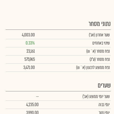
נתוני מסחר
שער אחרון
(אג')
4,003.00
שינוי באחוזים
0.33%
נפח מסחר
(א` ₪)
23,161
נפח מסחר
(ע"נ)
575,965
נפח ממוצע לרבעון (א` ₪)
3,471.00
שערים
שער יומי ממוצע
(אג')
--
יומי גבוה
4,235.00
יומי נמוך
3,990.00