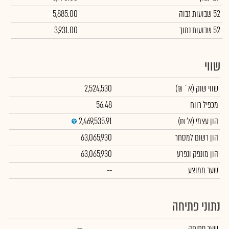
52 שבועות גבוה
5,885.00
52 שבועות נמוך
3,931.00
שווי
שווי שוק
(א` ₪)
2,524,530
מכפיל רווח
56.48
הון עצמי
(א' ₪)
2,469,535.91
הון רשום למסחר
63,065,930
הון מונפק ונפרע
63,065,930
שער ממוצע
--
נתוני פתיחה
שער פתיחה
--