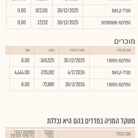
מגדל-ק.נאמ
30/12/2025
102,101
0.00
0
הפניקס-משתתפות
30/12/2025
17,232
0.00
0
מוכרים
שווי
שם בעל עניין
תאריך פעולה
כמות
שער
באלפ
הפניקס-נוסטרו
30/12/2025
-365,525
0.00
.00
מגדל-ק.נאמ
4/2/2026
-235,182
4,444.00
.81
הפניקס-נוסטרו
30/3/2026
-72,889
0.00
.00
משקל המניה במדדים בהם היא נכללת
משקל
תשואת המדד
שם המדד
במדד
(% שינוי חודשי)