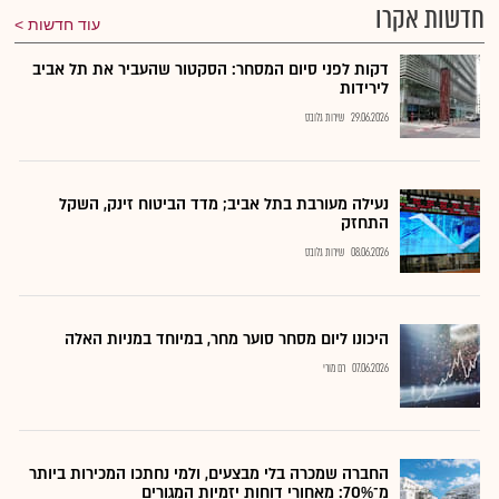
חדשות אקרו
עוד חדשות
דקות לפני סיום המסחר: הסקטור שהעביר את תל אביב
לירידות
29.06.2026
שירות גלובס
נעילה מעורבת בתל אביב; מדד הביטוח זינק, השקל
התחזק
08.06.2026
שירות גלובס
היכונו ליום מסחר סוער מחר, במיוחד במניות האלה
07.06.2026
רם מורי
החברה שמכרה בלי מבצעים, ולמי נחתכו המכירות ביותר
מ־70%: מאחורי דוחות יזמיות המגורים