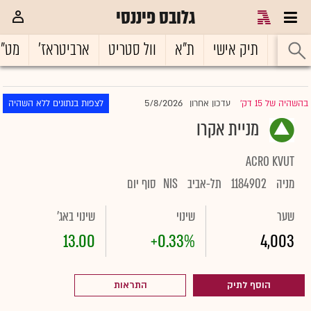
גלובס פיננסי
ראשי
תיק אישי
ת"א
וול סטריט
ארביטראז'
מט"
5/8/2026
בהשהיה של 15 דק'
עדכון אחרון
לצפות בנתונים ללא השהיה
|
מניית אקרו
ACRO KVUT
מניה
1184902
תל-אביב
NIS
סוף יום
שער
שינוי
שינוי באג'
13.00
+0.33%
4,003
הוסף לתיק
התראות