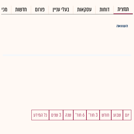
תמצית
דוחות
עסקאות
בעלי עניין
פורום
חדשות
מכיר
השוואה
יום
שבוע
חודש
3 חוד'
6 חוד'
שנה
3 שנים
כל המידע