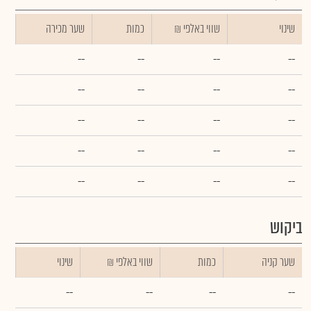
שינוי
₪ שווי באלפי
כמות
שער מכירה
--
--
--
--
--
--
--
--
--
--
--
--
--
--
--
--
--
--
--
--
ביקוש
שער קניה
כמות
₪ שווי באלפי
שינוי
--
--
--
--