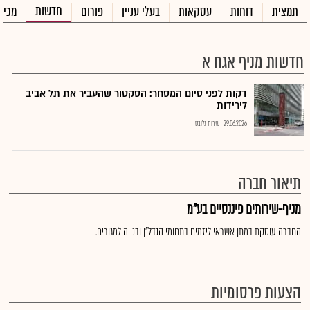
חדשות
תמצית
דוחות
עסקאות
בעלי עניין
פורום
מכיר
חדשות מניף אגח א
דקות לפני סיום המסחר: הסקטור שהעביר את תל אביב
לירידות
29.06.2026
שירות גלובס
תיאור חברה
מניף-שירותים פיננסיים בע"מ
החברה עוסקת במתן אשראי ליזמים בתחומי הנדל"ן ובנייה למגורים.
הצעות פרסומיות