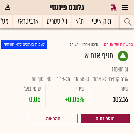
גלובס פיננסי
ראשי
תיק אישי
ת"א
וול סטריט
ארביטראז'
מט"
14:24
בהשהיה של 15 דק'
עדכון אחרון
לצפות בנתונים ללא השהיה
|
מניף אגח א
MENIF B1
אג"ח קונצרני לא צמוד
1185883
תל-אביב
NIS
סוף יום
שער
שינוי
שינוי באג'
0.05
+0.05%
102.16
הוסף לתיק
התראות