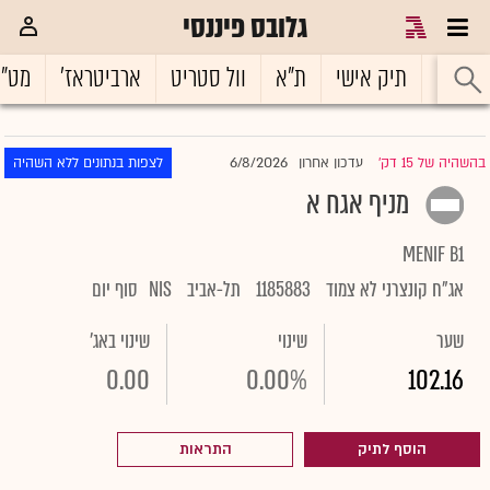
גלובס פיננסי
ראשי
תיק אישי
ת"א
וול סטריט
ארביטראז'
מט"
6/8/2026
בהשהיה של 15 דק'
עדכון אחרון
לצפות בנתונים ללא השהיה
|
מניף אגח א
MENIF B1
אג"ח קונצרני לא צמוד
1185883
תל-אביב
NIS
סוף יום
שער
שינוי
שינוי באג'
0.00
0.00%
102.16
הוסף לתיק
התראות