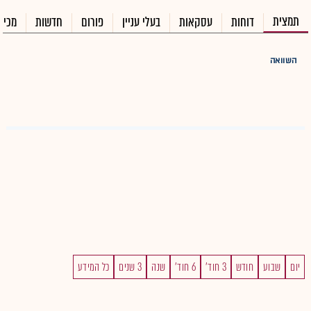
תמצית
דוחות
עסקאות
בעלי עניין
פורום
חדשות
מכיר
השוואה
יום
שבוע
חודש
3 חוד'
6 חוד'
שנה
3 שנים
כל המידע