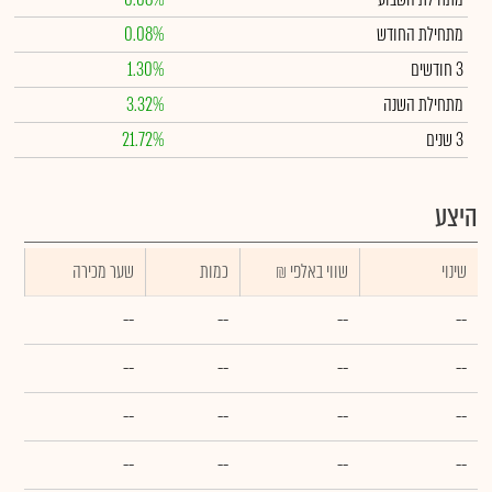
מתחילת החודש
0.08%
3 חודשים
1.30%
מתחילת השנה
3.32%
3 שנים
21.72%
היצע
שינוי
₪ שווי באלפי
כמות
שער מכירה
--
--
--
--
--
--
--
--
--
--
--
--
--
--
--
--