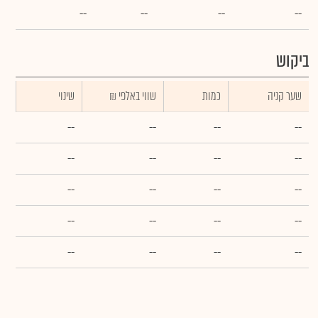
--
--
--
--
ביקוש
שער קניה
כמות
₪ שווי באלפי
שינוי
--
--
--
--
--
--
--
--
--
--
--
--
--
--
--
--
--
--
--
--