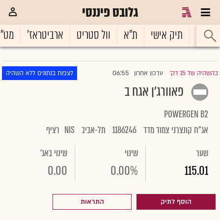
גלובס פיננסי
ראשי
תיק אישי
ת"א
וול סטריט
ארביטראז'
מט"
06:55
בהשהיה של 15 דק'
עדכון אחרון
לצפות בנתונים ללא השהיה
|
פאוורג'ן אגח ב
POWERGEN B2
אג"ח קונצרני צמוד מדד
1186246
תל-אביב
NIS
רציף
שער
שינוי
שינוי באג'
0.00
0.00%
115.01
הוסף לתיק
התראות