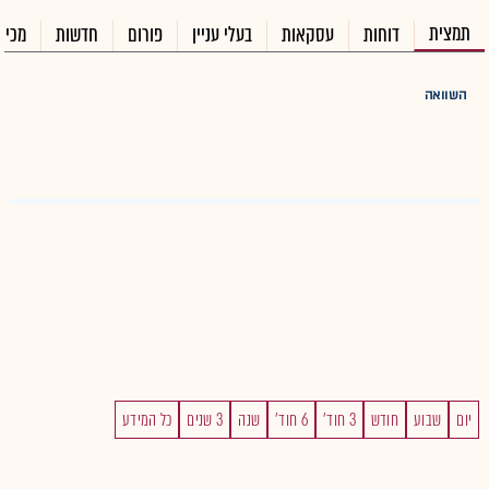
תמצית
דוחות
עסקאות
בעלי עניין
פורום
חדשות
מכיר
השוואה
יום
שבוע
חודש
3 חוד'
6 חוד'
שנה
3 שנים
כל המידע