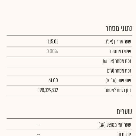
נתוני מסחר
שער אחרון
(אג')
115.01
שינוי באחוזים
0.00%
נפח מסחר
(א` ₪)
נפח מסחר
(ע"נ)
שווי שוק
(א` ₪)
61.00
הון רשום למסחר
198,029,832
שערים
שער יומי ממוצע
(אג')
--
יומי גבוה
--