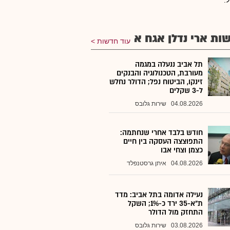
ל.
ות ארי נדלן אגח א
עוד חדשות
תל אביב ננעלה במגמה
מעורבת, הטכנולוגיה והבנקים
זינקו, הביטוח נפל; הדולר נחלש
ל-3 שקלים
04.08.2026
שירות גלובס
חודש בלבד אחרי שנחתמה:
התפוצצה העסקה בין חיים
כצמן וצחי אבו
04.08.2026
איתן גרסטנפלד
נעילה אדומה בתל אביב: מדד
ת"א-35 ירד כ-1%; השקל
התחזק מול הדולר
03.08.2026
שירות גלובס