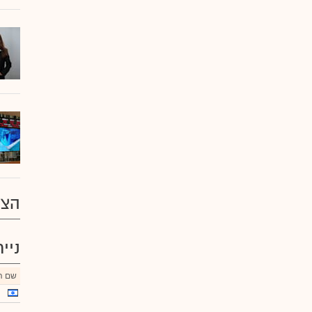
הצע
ניי
שם הנ