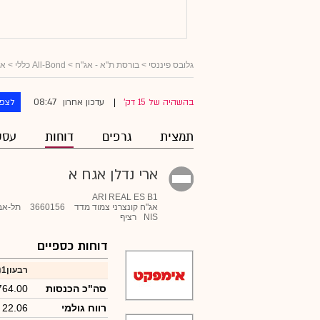
גלובס פיננסי
>
בורסת ת"א - אג"ח
>
All-Bond כללי
>
אג
08:47
בהשהיה של 15 דק'
עדכון אחרון
לצפו
|
תמצית
גרפים
דוחות
עסק
ארי נדלן אגח א
ARI REAL ES B1
אג"ח קונצרני צמוד מדד
3660156
תל-אב
NIS
רציף
דוחות כספיים
רבעון1
26)
סה"כ הכנסות
764.00
רווח גולמי
22.06