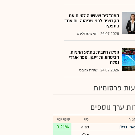
המנכ"לית שעשויה לסיים את
הקדנציה לפני שכיהנה יום אחד
בתפקיד
26.07.2026
חזי שטרנליכט
נעילה חיובית בת"א: המניות
הביטחוניות זינקו, נופר אנרג'י
נפלה
24.07.2026
שירות גלובס
ות פרסומיות
רות ערך נוספים
ייר
סוג
שינוי יומי
ארי נדלן
מניה
0.21%
אג"ח