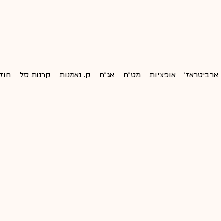
ארביטראז'
אופציות
מט"ח
אג"ח
ק. נאמנות
קרנות סל
חוזי