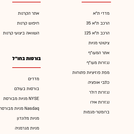
מדדי ת"א
אתר הקרנות
הרכב ת"א 35
חיפוש קרנות
הרכב ת"א 125
השוואה ביצועי קרנות
ציטוטי מניות
אתר המעו"ף
בורסות בחו"ל
נגזרות מעו"ף
מפת פוזיציות פתוחות
מדדים
כתבי אופציה
בורסות בעולם
נגזרות דולר
מניות מבורסת NYSE
נגזרות אירו
מניות מבורסת Nasdaq
ברומטר-מגמות
מניות מלונדון
מניות מגרמניה