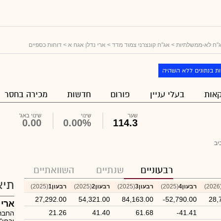
"ח לא-ממשלתיות
>
אג"ח קונצרני צמוד מדד
>
ארי נדלן אגח א
> דוחות כספיים
ת בנתונים ללא השהיה
אות
בעלי עניין
פורום
חדשות
מכירה בחסר
שער
שינוי
שינוי באג'
0.00
0.00%
114.3
יב
רבעוניים
שנתיים
השוואתיים
תיא
(20
רבעון4
(2025)
רבעון3
(2025)
רבעון2
(2025)
רבעון1
(2025)
27,292.00
54,321.00
84,163.00
-52,790.00
28,
ארי 
21.26
41.40
61.68
-41.41
החברה