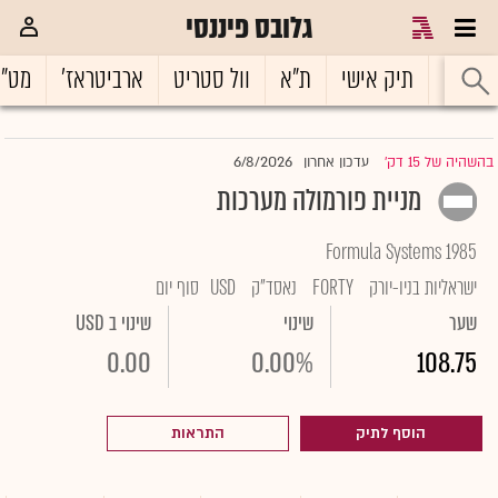
גלובס פיננסי
ראשי
תיק אישי
ת"א
וול סטריט
ארביטראז'
מט"
6/8/2026
בהשהיה של 15 דק'
עדכון אחרון
|
מניית פורמולה מערכות
Formula Systems 1985
ישראליות בניו-יורק
FORTY
נאסד"ק
USD
סוף יום
שער
שינוי
שינוי ב USD
0.00
0.00%
108.75
הוסף לתיק
התראות