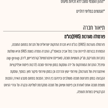
*ההון העצמי מוצג ללא זכויות מיעוט
*הנתונים במליוני דולרים
תיאור חברה
פורמולה מערכות (1985)בע"מ
פורמולה מערכות (1985) בע"מ היא חברת החזקות ישראלית של חברות בתחום התוכנה,
הנסחרת בבורסה לניירות ערך בתל אביב ובנאסד"ק. החברה נוסדה בשנת 1985 והיא שולטת
בחברות מטריקס, מג'יק תעשיות תוכנה, סאפיינס אינטרנשיונל קורפוריישן, לירם, zap group
ומיכפל. החברות המוחזקות על ידה עוסקות במתן שירותי תוכנה (לרבות פיתוח אפליקציות
ואינטגרציה של מערכות), שירותי יעוץ והדרכה וכן במתן שירותי מיקור חוץ. בנוסף, עוסקת
הקבוצה במתן פתרונות תוכנה משולבים וביניהם בין היתר, הסבות בתחום מטבע האירו, הסבות
משפת תוכנה אחת לאחרת וכן פיתוח ושיווק של תוכנה מתקדמת לשליטה ובקרה על עזרי הניווט
הקרקעיים בשדות תעופה..