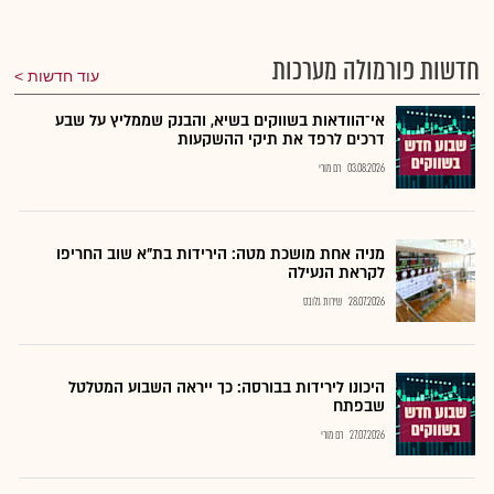
חדשות פורמולה מערכות
עוד חדשות
אי־הוודאות בשווקים בשיא, והבנק שממליץ על שבע
דרכים לרפד את תיקי ההשקעות
03.08.2026
רם מורי
מניה אחת מושכת מטה: הירידות בת"א שוב החריפו
לקראת הנעילה
28.07.2026
שירות גלובס
היכונו לירידות בבורסה: כך ייראה השבוע המטלטל
שבפתח
27.07.2026
רם מורי