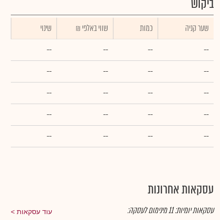
ביקוש
שער קניה
כמות
₪ שווי באלפי
שינוי
--
--
--
--
--
--
--
--
--
--
--
--
--
--
--
--
--
--
--
--
עסקאות אחרונות
עסקאות יומיות:
11
מינימום לעסקה:
עוד עסקאות