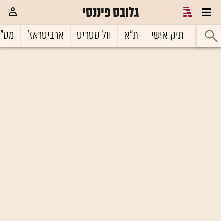
גלובס פיננסי
ראשי
תיק אישי
ת"א
וול סטריט
ארביטראז'
מט"