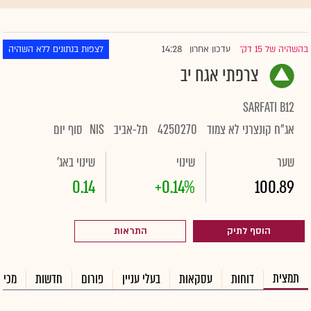
14:28
בהשהיה של 15 דק'
עדכון אחרון
לצפות בנתונים ללא השהיה
|
צרפתי אגח יב
SARFATI B12
אג"ח קונצרני לא צמוד
4250270
תל-אביב
NIS
סוף יום
שער
שינוי
שינוי באג'
0.14
+0.14%
100.89
הוסף לתיק
התראות
תמצית
דוחות
עסקאות
בעלי עניין
פורום
חדשות
מכיר