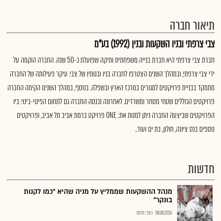
תיאור חברה
צבי צרפתי ובניו השקעות ובנין (1992) בע"מ
חברת צבי צרפתי היא חברת בנייה משפחתית ותיקה שפועלת כ-50 שנה. החברה הוקמה על
ידי צבי צרפתי, ובמהלך השנים הצטרפו לחברה בניו ובנותיו של צבי. עיקר פעילותה של החברה
מתמקד בבניית פרויקטים למגורים במרכז הארץ ובשפלה. בנוסף, במהלך השנים הקימה החברה
פרויקטים הכוללים שטחי מסחר ומשרדים. לאחרונה נכנסה החברה גם לתחום הפינוי-בינוי. ביו
הפרויקטים שביצעה החברה ניתן למנות את: ONE פרויקט ברמת אביב תל אביב, ופרויקטים
נוספים בנס ציונה, חולון, בת ים ועוד..
חדשות
מנהל ההשקעות שממליץ על מניה שהיא "כמו לקנות
בונקר"
08.08.2026
כתבי גלובס