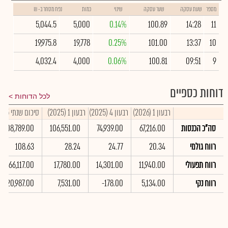
מספר
שעת עסקה
שער עסקה
שינוי
כמות
נפח מסחר ב- ₪
5,044.5
5,000
0.14%
100.89
14:28
11
19,975.8
19,778
0.25%
101.00
13:37
10
4,032.4
4,000
0.06%
100.81
09:51
9
דוחות כספיים
לכל הדוחות
רבעון 1 (2026)
רבעון 4 (2025)
רבעון 1 (2025)
סיכום שנתי 2025
סה"כ הכנסות
67,216.00
74,939.00
106,551.00
408,789.00
רווח גולמי
20.34
24.77
28.24
108.63
רווח תפעולי
11,940.00
14,301.00
17,780.00
66,117.00
רווח נקי
5,134.00
-178.00
7,531.00
20,987.00