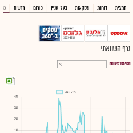
מכי
תמצית
דוחות
עסקאות
בעלי עניין
פורום
חדשות
גרף השוואתי
הוסף מניה להשוואה