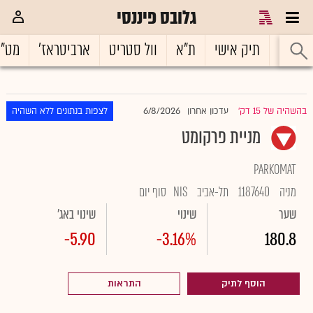
גלובס פיננסי
ראשי
תיק אישי
ת"א
וול סטריט
ארביטראז'
מט"
6/8/2026
בהשהיה של 15 דק'
עדכון אחרון
לצפות בנתונים ללא השהיה
|
מניית פרקומט
PARKOMAT
מניה
1187640
תל-אביב
NIS
סוף יום
שער
שינוי
שינוי באג'
-5.90
-3.16%
180.8
הוסף לתיק
התראות