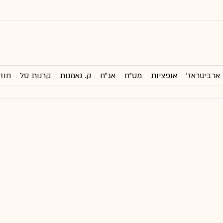
ארביטראז'
אופציות
מט"ח
אג"ח
ק. נאמנות
קרנות סל
חוזי