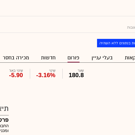
ובות
ת בנתונים ללא השהיה
אות
בעלי עניין
פורום
חדשות
מכירה בחסר
שער
שינוי
שינוי באג'
-5.90
-3.16%
180.8
תיא
פרקו
החברה
ומכני