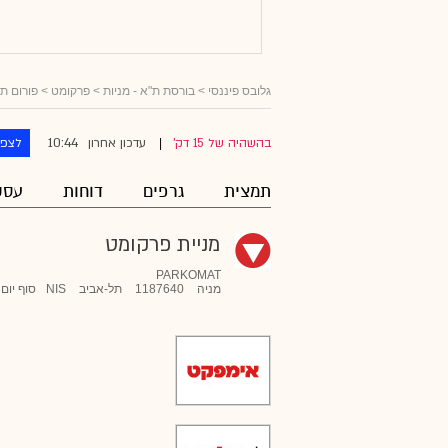
גלובס פיננסי
>
בורסת ת"א - מניות
>
פרקומט
> פורום תג
10:44
בהשהיה של 15 דק'
עדכון אחרון
לצפו
|
תמצית
גרפים
דוחות
עסק
מניית פרקומט
PARKOMAT
מניה
1187640
תל-אביב
NIS
סוף יום