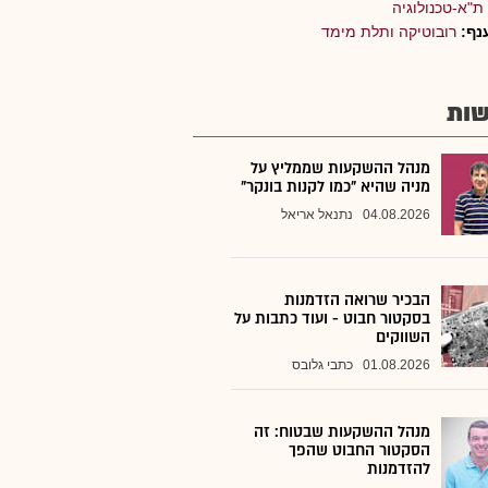
ת"א-טכנולוגיה
נף:
רובוטיקה ותלת מימד
ות
מנהל ההשקעות שממליץ על
מניה שהיא "כמו לקנות בונקר"
04.08.2026
נתנאל אריאל
הבכיר שרואה הזדמנות
בסקטור חבוט - ועוד כתבות על
השווקים
01.08.2026
כתבי גלובס
מנהל ההשקעות שבטוח: זה
הסקטור החבוט שהפך
להזדמנות