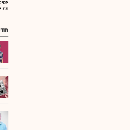
ענף:
תת-ע
חדש