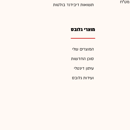
 מט"ח
תשואות דיבידנד בולטות
מוצרי גלובס
המוצרים שלי
סוכן החדשות
עיתון דיגטלי
ועידות גלובס