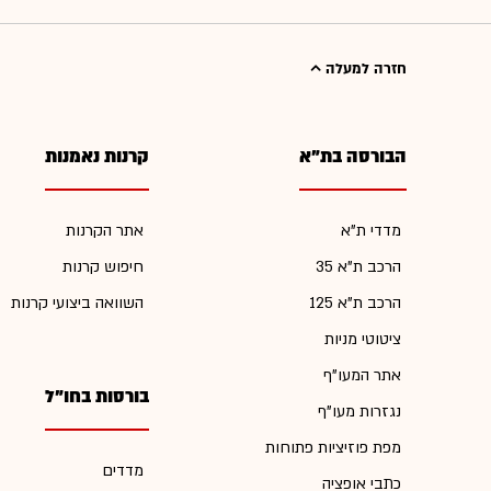
חזרה למעלה
הבורסה בת"א
קרנות נאמנות
מדדי ת"א
אתר הקרנות
הרכב ת"א 35
חיפוש קרנות
הרכב ת"א 125
השוואה ביצועי קרנות
ציטוטי מניות
אתר המעו"ף
בורסות בחו"ל
נגזרות מעו"ף
מפת פוזיציות פתוחות
מדדים
כתבי אופציה