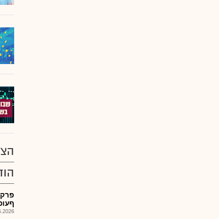
הצע
הוד
ףעוכבMכדבעT של נתיב
026, 09:00