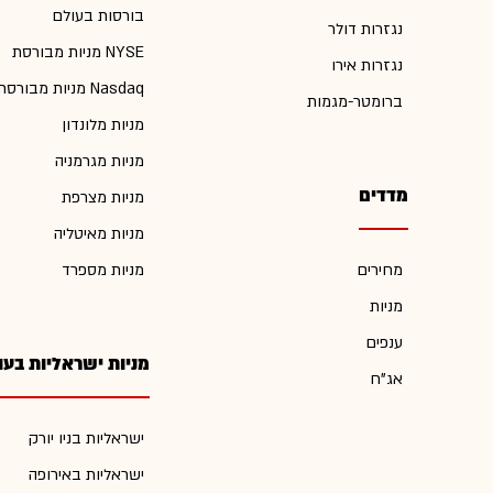
בורסות בעולם
נגזרות דולר
מניות מבורסת NYSE
נגזרות אירו
מניות מבורסת Nasdaq
ברומטר-מגמות
מניות מלונדון
מניות מגרמניה
מדדים
מניות מצרפת
מניות מאיטליה
מחירים
מניות מספרד
מניות
ענפים
מניות ישראליות בעו
אג"ח
ישראליות בניו יורק
ישראליות באירופה