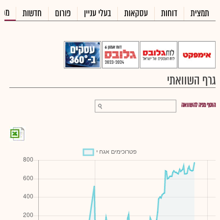
מכי
תמצית
דוחות
עסקאות
בעלי עניין
פורום
חדשות
גרף השוואתי
הוסף מניה להשוואה