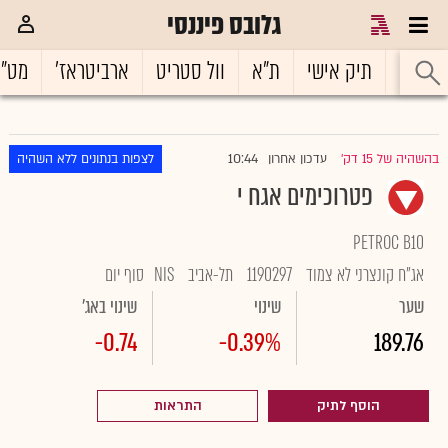
גלובס פיננסי
ראשי
תיק אישי
ת"א
וול סטריט
ארביטראז'
מט"
10:44
בהשהיה של 15 דק'
עדכון אחרון
לצפות בנתונים ללא השהיה
|
פטרוכימים אגח י
PETROC B10
אג"ח קונצרני לא צמוד
1190297
תל-אביב
NIS
סוף יום
שער
שינוי
שינוי באג'
-0.74
-0.39%
189.76
הוסף לתיק
התראות