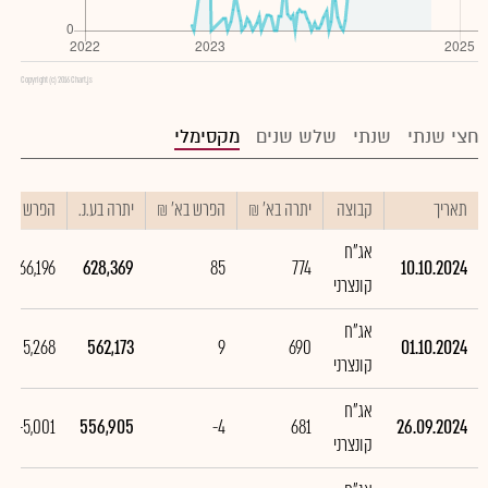
Copyright (c) 2016 Chart.js
חצי שנתי
שנתי
שלש שנים
מקסימלי
תאריך
קבוצה
יתרה בא' ₪
הפרש בא' ₪
יתרה בע.נ.
הפרש בע.נ.
אג"ח
66,196
628,369
85
774
10.10.2024
קונצרני
אג"ח
5,268
562,173
9
690
01.10.2024
קונצרני
אג"ח
-5,001
556,905
-4
681
26.09.2024
קונצרני