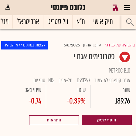
גלובס פיננסי
ראשי
תיק אישי
ת"א
וול סטריט
ארביטראז'
מט"
6/8/2026
בהשהיה של 15 דק'
עדכון אחרון
לצפות בנתונים ללא השהיה
|
פטרוכימים אגח י
PETROC B10
אג"ח קונצרני לא צמוד
1190297
תל-אביב
NIS
סוף יום
שער
שינוי
שינוי באג'
-0.74
-0.39%
189.76
הוסף לתיק
התראות