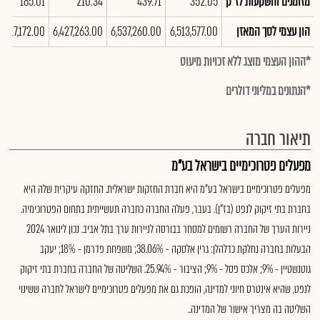
מזומנים והשקעות לז"ק
352.05
439.71
210.34
185.01
הון עצמי לסך המאזן
6,513,577.00
6,537,260.00
6,427,263.00
6,617,172.00
*ההון העצמי מוצג ללא זכויות מיעוט
*הנתונים במליוני דולרים
תיאור חברה
מפעלים פטרוכימיים בישראל בע"מ
מפעלים פטרוכימיים בישראל בע"מ היא חברת החזקות ישראלית. החזקה עיקרית שלה היא
בחברת בתי זיקוק לנפט (בז"ן). בעבר, פעלה החברה כחברה תעשייתית בתחום הפטרוכימיה.
ניירות הערך של החברה רשומים למסחר בבורסה לניירות ערך בתל אביב. נכון לינואר 2024
הבעלות בחברה נחלקת כדלהלן: גרין אלסקה - 38.06%; משפחת פדרמן - 18%; יעקב
גוטנשטיין - 9%; אלכס פסל - 9%; הציבור - 25.94%. השליטה של החברה בחברת בתי זיקוק
לנפט, שהיא אינטרס חיוני למדינה, הופכת גם את מפעלים פטרוכימיים לישראל לחברה ששינוי
השליטה בה מצריך אישור של המדינה..