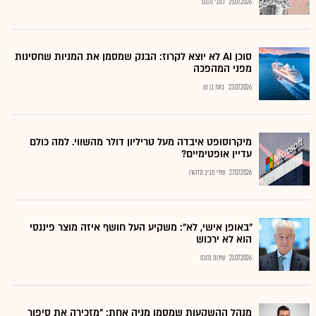
25.07.2026
כתבי גלובס
סוכן AI לא יוצא לקרוז: הבנק שמסמן את המניות שחסינות
מפני המהפכה
23.07.2026
בועז בן נון
מיקרוסופט איבדה מעל טריליון דולר מהשווי. למה כולם
עדיין אופטימיים?
27.07.2026
שירי חביב ולדהורן
"באופן אישי, לא": משקיע העל חושף איזה מוצר פיננסי
הוא לא ירכוש
21.07.2026
שירות גלובס
מנהל ההשקעות שמסמן מניה אחת: "מזכירה את סיפור