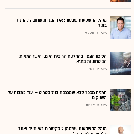
מנהל ההשקעות שבטוח: אלו המניות שחובה להחזיק
בתיק
07.07.2026
נתנאל אריאל
הסיכון הצפוי בהחלטת הריבית היום, והישג המניות
הביטחוניות בת"א
06.07.2026
רם מורי
המניה מכפר סבא שמככבת בוול סטריט – ועוד כתבות על
השווקים
04.07.2026
כתבי גלובס
מנהל ההשקעות שמסמן 2 סקטורים בעייתיים ואחד
ש"חייבים להיות בו"