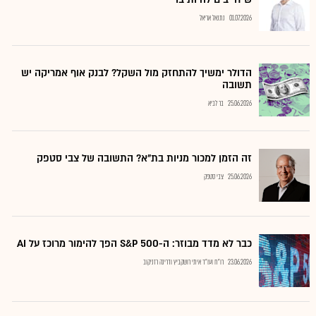
01.07.2026
נתנאל אריאל
הדולר ימשיך להתחזק מול השקל? לבנק אוף אמריקה יש
תשובה
25.06.2026
בר לביא
זה הזמן למכור מניות בת"א? התשובה של צבי סטפק
25.06.2026
צבי סטפק
כבר לא מדד מבוזר: ה-S&P 500 הפך להימור מרוכז על AI
23.06.2026
רו"ח ועו"ד איתי רושקביץ ודרינה רזניקוב