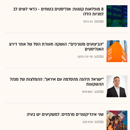
8 מופלאות קטנות: אנליסטים בטוחים - כדאי לשים לב
למניות הללו
15.07.2026
צחי גרינולד
"הביצועים מטורפים": הושקה תעודת הסל של אתר דירוג
האנליסטים
14.07.2026
שירי חביב-ולדהורן
"ישראל תיהנה מהסלמה עם איראן": ההמלצות של מנהל
ההשקעות
14.07.2026
נתנאל אריאל
שני אינדיקטורים מרמזים: למשקיעים יש בעיה
11.07.2026
שירות גלובס