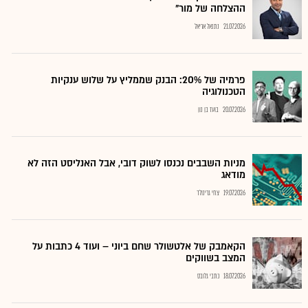
ההצלחה של מור"
21.07.2026
נתנאל אריאל
פרמיה של 20%: הבנק שממליץ על שלוש ענקיות
הטכנולוגיה
20.07.2026
בועז בן נון
מניות השבבים נכנסו לשוק דובי, אבל האנליסט הזה לא
מודאג
19.07.2026
צחי גרינולד
הקאמבק של אלטשולר שחם ביוני – ועוד 4 כתבות על
המצב בשווקים
18.07.2026
כתבי גלובס