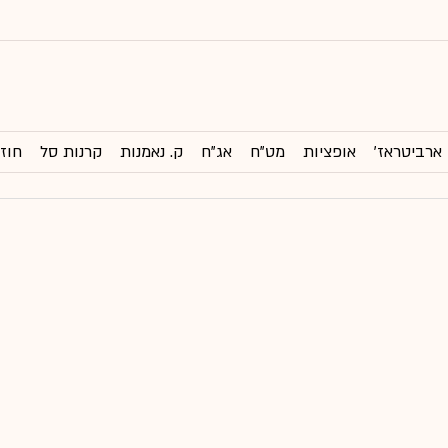
ארביטראז'
אופציות
מט"ח
אג"ח
ק. נאמנות
קרנות סל
חוזי