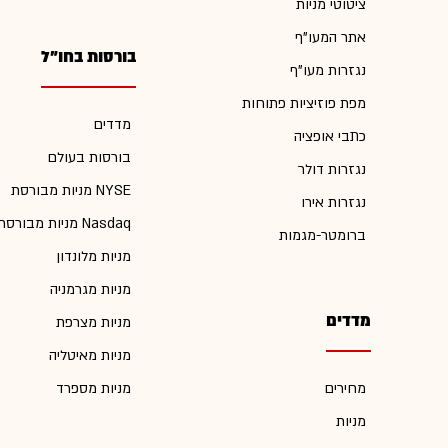
ציטוטי מניות
אתר המעו"ף
בורסות בחו"ל
נגזרות מעו"ף
מפת פוזיציות פתוחות
מדדים
כתבי אופציה
בורסות בעולם
נגזרות דולר
מניות מבורסת NYSE
נגזרות אירו
מניות מבורסת Nasdaq
ברומטר-מגמות
מניות מלונדון
מניות מגרמניה
מדדים
מניות מצרפת
מניות מאיטליה
מחירים
מניות מספרד
מניות