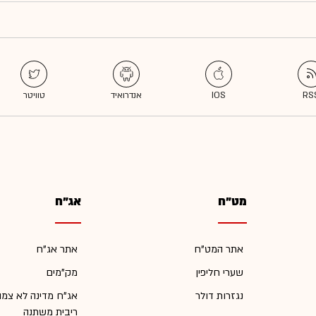
מט"ח
אג"ח
אתר המט"ח
אתר אג"ח
שערי חליפין
מק"מים
נגזרות דולר
אג"ח מדינה לא צמו
ריבית משתנה