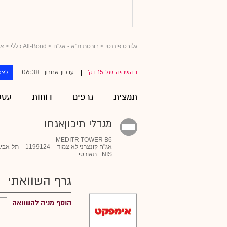
גלובס פיננסי
>
בורסת ת"א - אג"ח
>
All-Bond כללי
>
אג
06:38
בהשהיה של 15 דק'
עדכון אחרון
לצפ
|
תמצית
גרפים
דוחות
עסק
מגדלי תיכוןאגחו
MEDITR TOWER B6
אג"ח קונצרני לא צמוד
1199124
תל-אביב
NIS
תאורטי
גרף השוואתי
הוסף מניה להשוואה