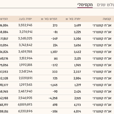
לש שנים
מקסימלי
קבוצה
יתרה בא' ₪
הפרש בא' ₪
יתרה בע.נ.
הפרש ב
אג"ח קונצרני
3,499
273
3,552,945
76,004
אג"ח קונצרני
3,225
-81
3,276,941
88,084
אג"ח קונצרני
3,306
-349
3,365,025
77,817
אג"ח קונצרני
3,656
224
3,742,842
83,054
אג"ח קונצרני
3,432
1,307
3,459,788
06,824
אג"ח קונצרני
2,125
161
2,152,964
160,776
אג"ח קונצרני
1,965
-372
1,992,188
75,056
אג"ח קונצרני
2,337
333
2,367,244
37,353
אג"ח קונצרני
2,004
725
2,029,891
32,328
אג"ח קונצרני
1,279
-1,145
1,297,563
190,377
אג"ח קונצרני
2,424
-90
2,487,940
58,965
אג"ח קונצרני
2,515
-4,258
2,546,905
42,788
אג"ח קונצרני
6,773
698
6,889,693
68,797
אג"ח קונצרני
6,074
-306
6,220,896
08,011