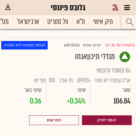
גלובס פיננסי
ראשי
תיק אישי
ת"א
וול סטריט
ארביטראז'
מט"
6/8/2026
בהשהיה של 15 דק'
עדכון אחרון
לצפות בנתונים ללא השהיה
|
מגדלי תיכוןאגחו
MEDITR TOWER B6
אג"ח קונצרני לא צמוד
1199124
תל-אביב
NIS
סוף יום
שער
שינוי
שינוי באג'
0.36
+0.34%
106.84
הוסף לתיק
התראות