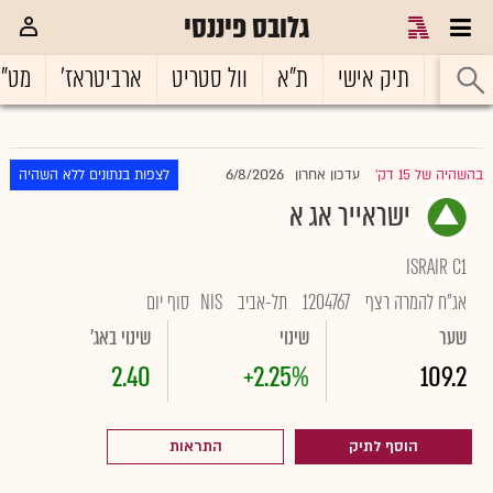
גלובס פיננסי
ראשי
תיק אישי
ת"א
וול סטריט
ארביטראז'
מט"
6/8/2026
בהשהיה של 15 דק'
עדכון אחרון
לצפות בנתונים ללא השהיה
|
ישראייר אג א
ISRAIR C1
אג"ח להמרה רצף
1204767
תל-אביב
NIS
סוף יום
שער
שינוי
שינוי באג'
2.40
+2.25%
109.2
הוסף לתיק
התראות