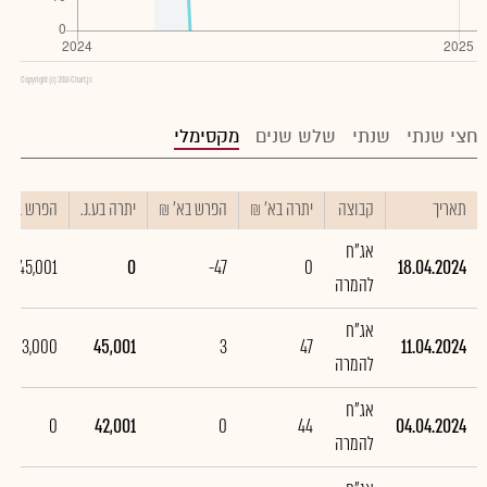
Copyright (c) 2016 Chart.js
חצי שנתי
שנתי
שלש שנים
מקסימלי
תאריך
קבוצה
יתרה בא' ₪
הפרש בא' ₪
יתרה בע.נ.
הפרש בע.נ.
אג"ח
-45,001
0
-47
0
18.04.2024
להמרה
אג"ח
3,000
45,001
3
47
11.04.2024
להמרה
אג"ח
0
42,001
0
44
04.04.2024
להמרה