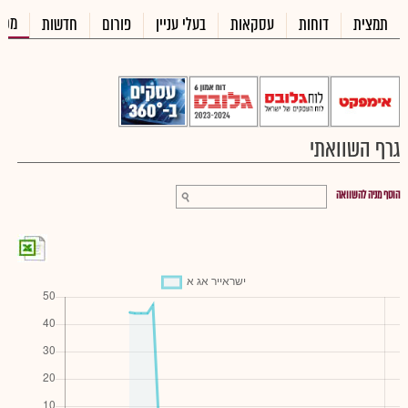
מכי
תמצית
דוחות
עסקאות
בעלי עניין
פורום
חדשות
גרף השוואתי
הוסף מניה להשוואה