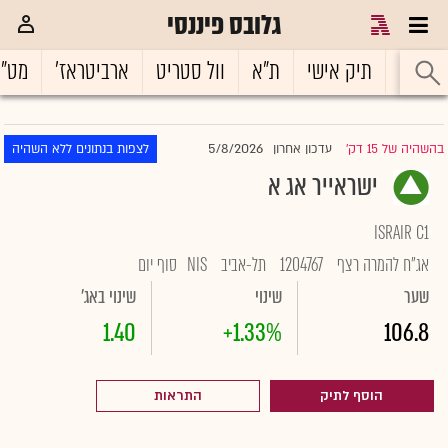
גלובס פיננסי
ראשי
תיק אישי
ת"א
וול סטריט
ארביטראז'
מט"
5/8/2026
בהשהיה של 15 דק'
עדכון אחרון
לצפות בנתונים ללא השהיה
|
ישראייר אג א
ISRAIR C1
אג"ח להמרה רצף
1204767
תל-אביב
NIS
סוף יום
שער
שינוי
שינוי באג'
1.40
+1.33%
106.8
הוסף לתיק
התראות