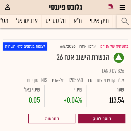
גלובס פיננסי
ראשי
תיק אישי
ת"א
וול סטריט
ארביטראז'
מט"
6/8/2026
בהשהיה של 15 דק'
עדכון אחרון
לצפות בנתונים ללא השהיה
|
הכשרת הישוב אגח 26
LAND DV B26
אג"ח קונצרני צמוד מדד
1205640
תל-אביב
NIS
סוף יום
שער
שינוי
שינוי באג'
0.05
+0.04%
113.54
הוסף לתיק
התראות