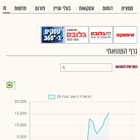
מכי
תמצית
דוחות
עסקאות
בעלי עניין
פורום
חדשות
גרף השוואתי
הוסף מניה להשוואה