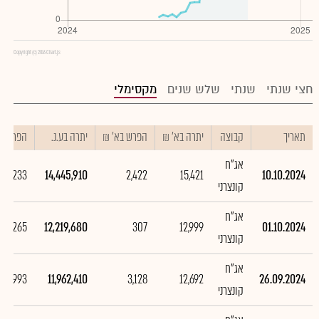
Copyright (c) 2016 Chart.js
חצי שנתי
שנתי
שלש שנים
מקסימלי
תאריך
קבוצה
יתרה בא' ₪
הפרש בא' ₪
יתרה בע.נ.
הפרש בע
אג"ח
226,233
14,445,910
2,422
15,421
10.10.2024
קונצרני
אג"ח
257,265
12,219,680
307
12,999
01.10.2024
קונצרני
אג"ח
,867,993
11,962,410
3,128
12,692
26.09.2024
קונצרני