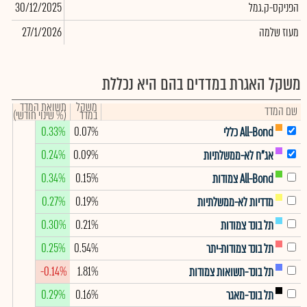
הפניקס-ק.גמל
30/12/2025
975
מעוז שלמה
27/1/2026
229
משקל האגרת במדדים בהם היא נכללת
משקל
תשואת המדד
שם המדד
במדד
(% שינוי חודשי)
0.33%
0.07%
All-Bond כללי
0.24%
0.09%
אג"ח לא-ממשלתיות
0.34%
0.15%
All-Bond צמודות
0.27%
0.19%
מדדיות לא-ממשלתיות
0.30%
0.21%
תל בונד צמודות
0.25%
0.54%
תל בונד צמודות-יתר
-0.14%
1.81%
תל בונד-תשואות צמודות
0.29%
0.16%
תל בונד-מאגר