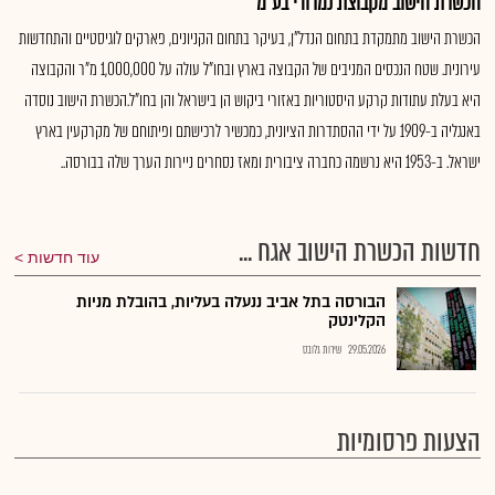
הכשרת הישוב מקבוצת נמרודי בע"מ
הכשרת הישוב מתמקדת בתחום הנדל"ן, בעיקר בתחום הקניונים, פארקים לוגיסטיים והתחדשות
עירונית. שטח הנכסים המניבים של הקבוצה בארץ ובחו"ל עולה על 1,000,000 מ"ר והקבוצה
היא בעלת עתודות קרקע היסטוריות באזורי ביקוש הן בישראל והן בחו"ל.הכשרת הישוב נוסדה
באנגליה ב-1909 על ידי ההסתדרות הציונית, כמכשיר לרכישתם ופיתוחם של מקרקעין בארץ
ישראל. ב-1953 היא נרשמה כחברה ציבורית ומאז נסחרים ניירות הערך שלה בבורסה..
חדשות הכשרת הישוב אגח ...
עוד חדשות
הבורסה בתל אביב ננעלה בעליות, בהובלת מניות
הקלינטק
29.05.2026
שירות גלובס
הצעות פרסומיות