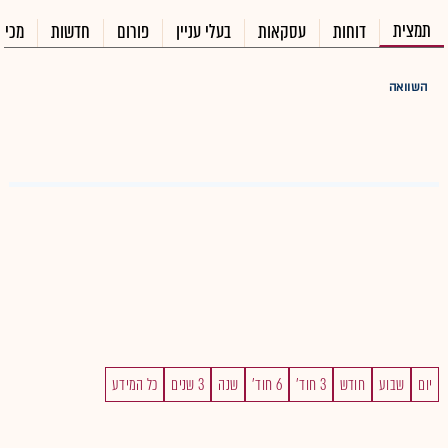
תמצית
דוחות
עסקאות
בעלי עניין
פורום
חדשות
מכיר
השוואה
יום
שבוע
חודש
3 חוד'
6 חוד'
שנה
3 שנים
כל המידע