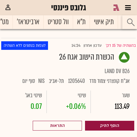
גלובס פיננסי
ראשי
תיק אישי
ת"א
וול סטריט
ארביטראז'
מט"
14:24
בהשהיה של 15 דק'
עדכון אחרון
לצפות בנתונים ללא השהיה
|
הכשרת הישוב אגח 26
LAND DV B26
אג"ח קונצרני צמוד מדד
1205640
תל-אביב
NIS
סוף יום
שער
שינוי
שינוי באג'
0.07
+0.06%
113.49
הוסף לתיק
התראות