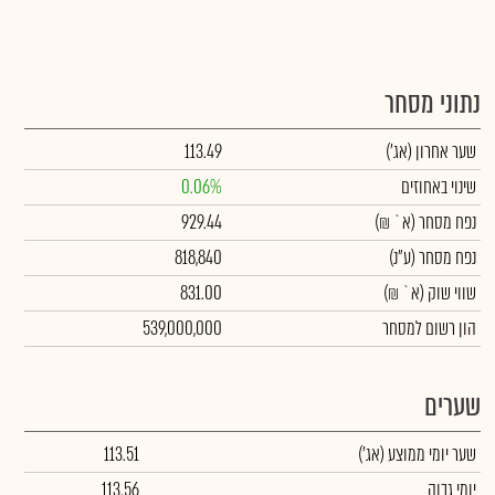
נתוני מסחר
שער אחרון
(אג')
113.49
שינוי באחוזים
0.06%
נפח מסחר
(א` ₪)
929.44
נפח מסחר
(ע"נ)
818,840
שווי שוק
(א` ₪)
831.00
הון רשום למסחר
539,000,000
שערים
שער יומי ממוצע
(אג')
113.51
יומי גבוה
113.56