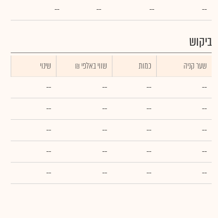
--
--
--
--
ביקוש
שער קניה
כמות
₪ שווי באלפי
שינוי
--
--
--
--
--
--
--
--
--
--
--
--
--
--
--
--
--
--
--
--