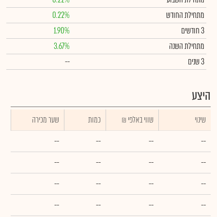
מתחילת החודש
0.22%
3 חודשים
1.90%
מתחילת השנה
3.67%
3 שנים
--
היצע
שינוי
₪ שווי באלפי
כמות
שער מכירה
--
--
--
--
--
--
--
--
--
--
--
--
--
--
--
--