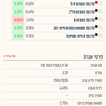
0.20%
0.63%
תל בונד-צמודות 5-3
0.21%
0.49%
תל בונד צמודות-נדל"ן
-0.04%
1.45%
תל בונד צמודות A
0.23%
0.81%
תל בונד תשואות צמודות-פיזור רחב
0.34%
0.31%
תל בונד A פיזור מנפיקים
פרטי אגרת
פרופיל
סוג אגרת
אג"ח קונצרני צמוד מדד
מח"מ
3.29
תאריך פדיון קרוב
29/6/2028
ריבית נקובה
4.45%
תאריך קיים
--
תשואה שנתית ברוטו
2.72%