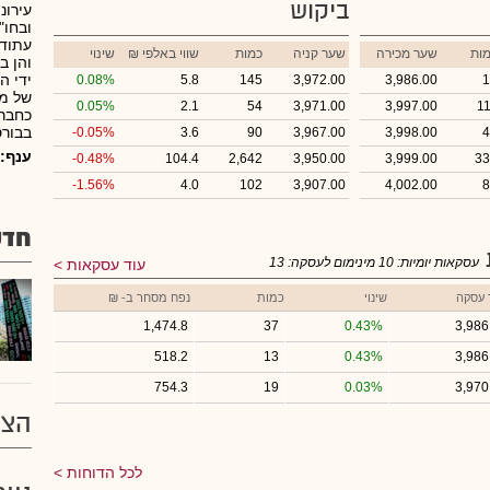
ביקוש
עירונ
עתודו
ות
שער מכירה
שער קניה
כמות
₪ שווי באלפי
שינוי
ידי ה
0.08%
5.8
145
3,972.00
3,986.00
1
0.05%
2.1
54
3,971.00
3,997.00
1
כחברה
בבורס
-0.05%
3.6
90
3,967.00
3,998.00
4
ענף:
-0.48%
104.4
2,642
3,950.00
3,999.00
33
-1.56%
4.0
102
3,907.00
4,002.00
8
חדש
עסקאות יומיות:
10
מינימום לעסקה:
13
עוד עסקאות
 עסקה
שינוי
כמות
נפח מסחר ב- ₪
1,474.8
37
0.43%
3,986
518.2
13
0.43%
3,986
754.3
19
0.03%
3,970
הצע
לכל הדוחות