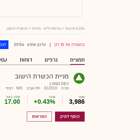
גלובס פיננסי
>
בורסת ת"א - מניות
> הכשרת הישוב
07:54
בהשהיה של 15 דק'
עדכון אחרון
לצפו
|
תמצית
גרפים
דוחות
עסק
מניית הכשרת הישוב
LAND DEV
מניה
612010
תל-אביב
NIS
רציף
שער
שינוי
שינוי באג'
17.00
+0.43%
3,986
הוסף לתיק
התראות