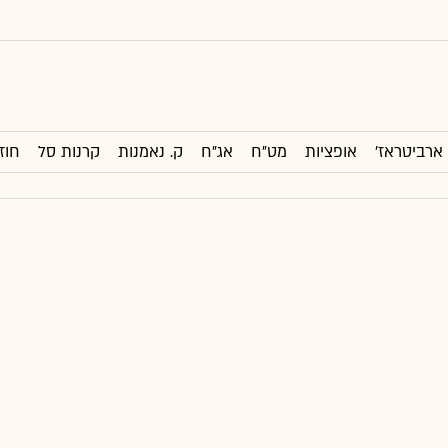
ארביטראז'
אופציות
מט"ח
אג"ח
ק. נאמנות
קרנות סל
חוז