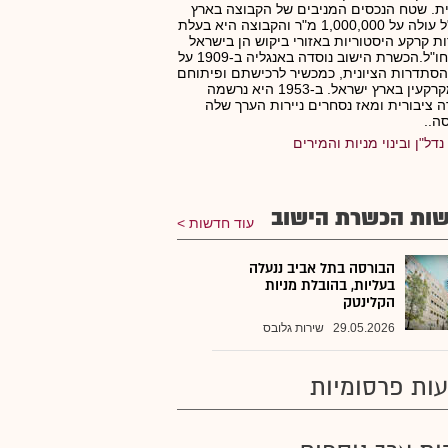
ית. שטח הנכסים המניבים של הקבוצה בארץ
ובחו"ל עולה על 1,000,000 מ"ר והקבוצה היא בעלת
ת קרקע היסטוריות באזורי ביקוש הן בישראל
והן בחו"ל.הכשרת הישוב נוסדה באנגליה ב-1909 על
הסתדרות הציונית, כמכשיר לרכישתם ופיתוחם
של מקרקעין בארץ ישראל. ב-1953 היא נרשמה
 ציבורית ומאז נסחרים ניירות הערך שלה
ה..
נדל"ן ובינוי מניות והמירים
ות הכשרת הישוב
עוד חדשות
הבורסה בתל אביב ננעלה
בעליות, בהובלת מניות
הקלינטק
29.05.2026
שירות גלובס
ות פרסומיות