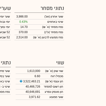
נתוני מסחר
שערי
שער אחרון
(אג')
3,986.00
שער יומי
שינוי באחוזים
0.43%
יומי גבוה
נפח מסחר
(א` ₪)
14.70
יומי נמוך
נפח מסחר
(ע"נ)
370.00
52 שבועות גבוה
נפח ממוצע לרבעון (א` ₪)
2,514.00
52 שבועות נמוך
שווי
נתוני
שווי שוק
(א` ₪)
1,613,000
שער פתי
מכפיל רווח
6.60
שער בסי
הון עצמי
(א' ₪)
3,522,463.21
שינוי באח
הון רשום למסחר
40,466,726
שינוי
ב- א
הון מונפק ונפרע
40,646,691
נפח מס
שער ממוצע
3,971.62