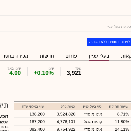
קאות בעלי עניין
לצפות בנתונים ללא השהיה
אות
בעלי עניין
פורום
חדשות
מכירה בחסר
שער
שינוי
שינוי באג'
4.00
+0.10%
3,921
תיא
שיעור החזקה
סוג בעל עניין
כמות ני"ע
שווי באלפי ש"ח
8.71%
אינו מוסדי
3,524,820
138,200
הכש
11.80%
קופות גמל
4,776,101
187,200
הכשרת
בתחום
24.11%
אינו מוסדי
9,754,922
382,400