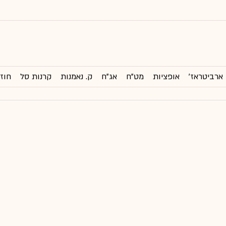
ארביטראז'
אופציות
מט"ח
אג"ח
ק. נאמנות
קרנות סל
חוזי