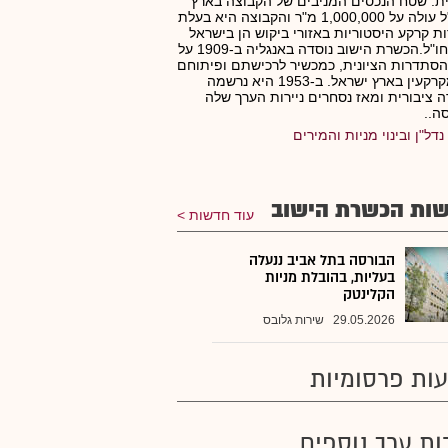
ית. שטח הנכסים המניבים של הקבוצה בארץ
ובחו"ל עולה על 1,000,000 מ"ר והקבוצה היא בעלת
ת קרקע היסטוריות באזורי ביקוש הן בישראל
והן בחו"ל.הכשרת הישוב נוסדה באנגליה ב-1909 על
הסתדרות הציונית, כמכשיר לרכישתם ופיתוחם
של מקרקעין בארץ ישראל. ב-1953 היא נרשמה
 ציבורית ומאז נסחרים ניירות הערך שלה
ה..
נדל"ן ובינוי מניות והמירים
ות הכשרת הישוב
עוד חדשות
הבורסה בתל אביב ננעלה
בעליות, בהובלת מניות
הקלינטק
29.05.2026
שירות גלובס
ות פרסומיות
רות ערך נוספים