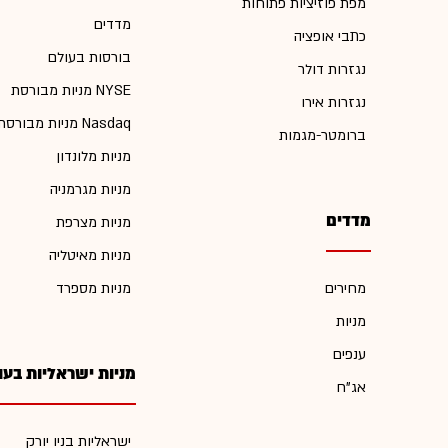
מפת פוזיציות פתוחות
מדדים
כתבי אופציה
בורסות בעולם
נגזרות דולר
מניות מבורסת NYSE
נגזרות אירו
מניות מבורסת Nasdaq
ברומטר-מגמות
מניות מלונדון
מניות מגרמניה
מדדים
מניות מצרפת
מניות מאיטליה
מחירים
מניות מספרד
מניות
ענפים
מניות ישראליות בעו
אג"ח
ישראליות בניו יורק