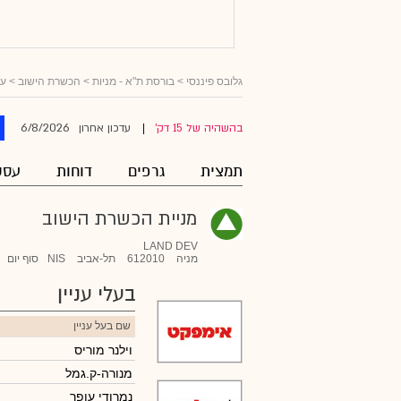
גלובס פיננסי
>
בורסת ת"א - מניות
>
הכשרת הישוב
> עס
6/8/2026
בהשהיה של 15 דק'
עדכון אחרון
|
תמצית
גרפים
דוחות
עסק
מניית הכשרת הישוב
LAND DEV
מניה
612010
תל-אביב
NIS
סוף יום
בעלי עניין
שם בעל עניין
וילנר מוריס
מנורה-ק.גמל
נמרודי עופר