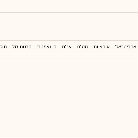
ארביטראז'
אופציות
מט"ח
אג"ח
ק. נאמנות
קרנות סל
חוזי