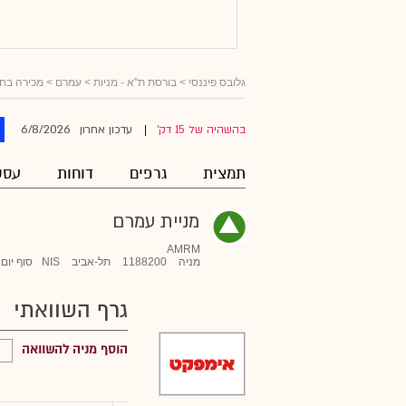
גלובס פיננסי
>
בורסת ת"א - מניות
>
עמרם
> מכירה בח
6/8/2026
בהשהיה של 15 דק'
עדכון אחרון
|
תמצית
גרפים
דוחות
עסק
מניית עמרם
AMRM
מניה
1188200
תל-אביב
NIS
סוף יום
גרף השוואתי
הוסף מניה להשוואה