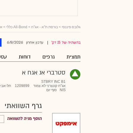
גלובס פיננסי
>
בורסת ת"א - אג"ח
>
All-Bond כללי
>
אג
6/8/2026
בהשהיה של 15 דק'
עדכון אחרון
|
תמצית
גרפים
דוחות
עסק
סטרברי אנ אגח א
STBRY INC B1
אג"ח קונצרני לא צמוד
1209899
תל-אביב
NIS
סוף יום
גרף השוואתי
הוסף מניה להשוואה