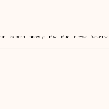
ארביטראז'
אופציות
מט"ח
אג"ח
ק. נאמנות
קרנות סל
חוזי