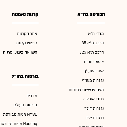
הבורסה בת"א
קרנות נאמנות
מדדי ת"א
אתר הקרנות
הרכב ת"א 35
חיפוש קרנות
הרכב ת"א 125
השוואה ביצועי קרנות
ציטוטי מניות
אתר המעו"ף
בורסות בחו"ל
נגזרות מעו"ף
מפת פוזיציות פתוחות
מדדים
כתבי אופציה
בורסות בעולם
נגזרות דולר
מניות מבורסת NYSE
נגזרות אירו
מניות מבורסת Nasdaq