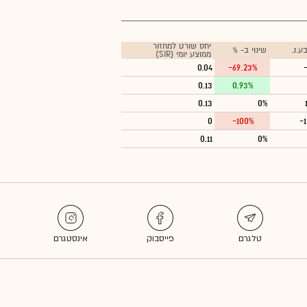
יחס שורט למחזור
ע.נ.
שינוי ב- %
ממוצע יומי (SIR)
0.04
-69.23%
0.13
0.93%
0.13
0%
0
-100%
-
0.11
0%