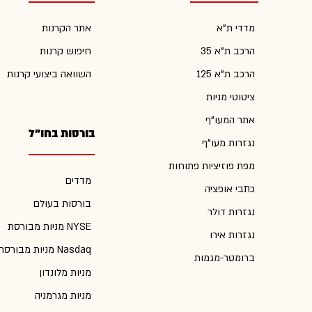
מדדי ת"א
אתר הקרנות
הרכב ת"א 35
חיפוש קרנות
הרכב ת"א 125
השוואה ביצועי קרנות
ציטוטי מניות
אתר המעו"ף
בורסות בחו"ל
נגזרות מעו"ף
מפת פוזיציות פתוחות
מדדים
כתבי אופציה
בורסות בעולם
נגזרות דולר
מניות מבורסת NYSE
נגזרות אירו
מניות מבורסת Nasdaq
ברומטר-מגמות
מניות מלונדון
מניות מגרמניה