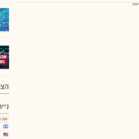
יעוט
הצע
ניי
שם הנ