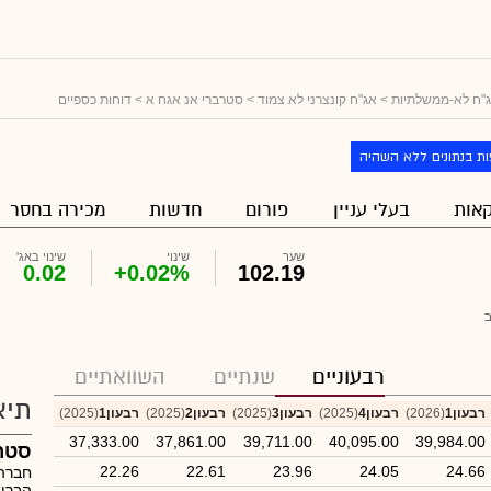
"ח לא-ממשלתיות
>
אג"ח קונצרני לא צמוד
>
סטרברי אנ אגח א
> דוחות כספיים
ת בנתונים ללא השהיה
אות
בעלי עניין
פורום
חדשות
מכירה בחסר
שער
שינוי
שינוי באג'
0.02
+0.02%
102.19
רבעוניים
שנתיים
השוואתיים
תיא
רבעון1
(2026)
רבעון4
(2025)
רבעון3
(2025)
רבעון2
(2025)
רבעון1
(2025)
37,333.00
37,861.00
39,711.00
40,095.00
39,984.00
סטרו
22.26
22.61
23.96
24.05
24.66
חברה 
הבריא