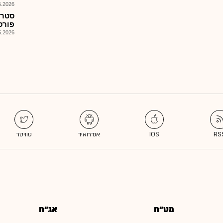
026, 14:54
פורס
026, 13:23
מט"ח
אג"ח