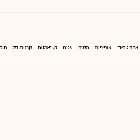
ארביטראז'
אופציות
מט"ח
אג"ח
ק. נאמנות
קרנות סל
חוזי