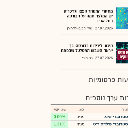
מחזורי המסחר קפצו ולג'פריס
יש המלצה חמה על הבורסה
בתל אביב
27.07.2026
שירי חביב-ולדהורן
היכונו לירידות בבורסה: כך
ייראה השבוע המטלטל שבפתח
27.07.2026
רם מורי
ות פרסומיות
רות ערך נוספים
ייר
סוג
שינוי יומי
סטרוברי אינק
מניה
0.00%
סטרוברי פילדס ריט
מניה
1.31%