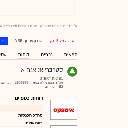
גלובס פיננסי
>
בורסת ת"א - אג"ח
>
All-Bond כללי
>
אג
13:55
בהשהיה של 15 דק'
עדכון אחרון
לצפו
|
תמצית
גרפים
דוחות
עסק
סטרברי אנ אגח א
STBRY INC B1
אג"ח קונצרני לא צמוד
1209899
תל-אביב
NIS
סוף יום
דוחות כספיים
סה"כ הכנסות
רווח גולמי