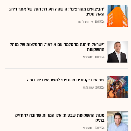
"הביצועים מטורפים": הושקה תעודת הסל של אתר דירוג
האנליסטים
14.07.2026
שירי חביב-ולדהורן
"ישראל תיהנה מהסלמה עם איראן": ההמלצות של מנהל
ההשקעות
14.07.2026
נתנאל אריאל
שני אינדיקטורים מרמזים: למשקיעים יש בעיה
11.07.2026
שירות גלובס
מנהל ההשקעות שבטוח: אלו המניות שחובה להחזיק
בתיק
07.07.2026
נתנאל אריאל