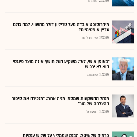
23.07.2026
בועז בן נון
מיקרוסופט איבדה מעל טריליון דולר מהשווי. למה כולם
עדיין אופטימיים?
27.07.2026
שירי חביב ולדהורן
"באופן אישי, לא": משקיע העל חושף איזה מוצר פיננסי
הוא לא ירכוש
21.07.2026
שירות גלובס
מנהל ההשקעות שמסמן מניה אחת: "מזכירה את סיפור
ההצלחה של מור"
21.07.2026
נתנאל אריאל
פרמיה של 20%: הבנק שממליץ על שלוש ענקיות