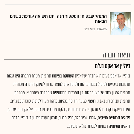
המנהל שבטוח: הסקטור הזה ייתן תשואה עודפת בשנים
הבאות
16.06.2026
נתנאל אריאל
תיאור חברה
ביוליין אר אקס בע"מ
ביוליין אר אקס בע"מ היא חברה ישראלית העוסקת בפיתוח תרופות. מטרת החברה היא לגלות
תרכובות שיסייעו לטיפול במגוון מחלות ולפתח אותן למוצר שניתן לשיווק. החברה מפתחת
תרופות למגוון רחב של סוגי מחלות. בין המחלות והתסמינים שהחברה פיתחה או מפתחת
תרופות עבורם הן: כאב נוירופתי, פגיעה חריפה בכליות, מחלת מעי דלקתית, סוכרת מבוגרים,
איבוד משקל בקרב חולי סרטן, זיהומים חיידקיים, דלקת מפרקים שגרונית, צליאק, פסוריאזיס,
גידולים סרטניים מוצקים, אוטם שריר הלב, סכיזופרניה, סרטן הערמונית ועוד. ביוליין חברה
דואלית ומניותיה רשומות למסחר בת"א ובנסדק..