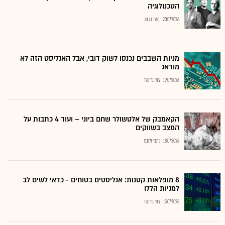
הטכנולוגיה
20.07.2026
בועז בן נון
מניות השבבים נכנסו לשוק דובי, אבל האנליסט הזה לא
מודאג
19.07.2026
צחי גרינולד
הקאמבק של אלטשולר שחם ביוני – ועוד 4 כתבות על
המצב בשווקים
18.07.2026
כתבי גלובס
8 מופלאות קטנות: אנליסטים בטוחים - כדאי לשים לב
למניות הללו
15.07.2026
צחי גרינולד