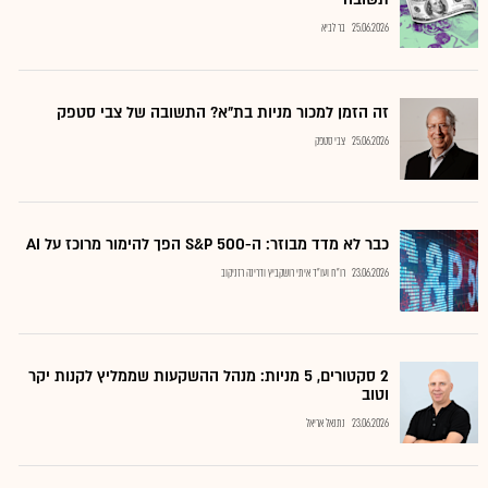
25.06.2026
בר לביא
זה הזמן למכור מניות בת"א? התשובה של צבי סטפק
25.06.2026
צבי סטפק
כבר לא מדד מבוזר: ה-S&P 500 הפך להימור מרוכז על AI
23.06.2026
רו"ח ועו"ד איתי רושקביץ ודרינה רזניקוב
2 סקטורים, 5 מניות: מנהל ההשקעות שממליץ לקנות יקר
וטוב
23.06.2026
נתנאל אריאל