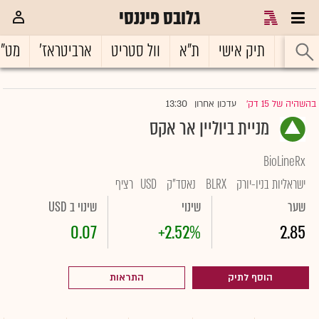
גלובס פיננסי
ראשי
תיק אישי
ת"א
וול סטריט
ארביטראז'
מט"
13:30
בהשהיה של 15 דק'
עדכון אחרון
|
מניית ביוליין אר אקס
BioLineRx
ישראליות בניו-יורק
BLRX
נאסד"ק
USD
רציף
שער
שינוי
שינוי ב USD
0.07
+2.52%
2.85
הוסף לתיק
התראות