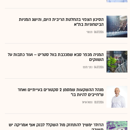
הסיכון הצפוי בהחלטת הריבית היום, והישג המניות
הביטחוניות בת"א
06.07.2026
רם מורי
המניה מכפר סבא שמככבת בוול סטריט – ועוד כתבות על
השווקים
04.07.2026
כתבי גלובס
מנהל ההשקעות שמסמן 2 סקטורים בעייתיים ואחד
ש"חייבים להיות בו"
01.07.2026
נתנאל אריאל
הדולר ימשיך להתחזק מול השקל? לבנק אוף אמריקה יש
תשובה