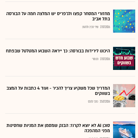
מחזורי המסחר קפצו ולג'פריס יש המלצה חמה על הבורסה
בתל אביב
27.07.2026
שירי חביב-ולדהורן
היכונו לירידות בבורסה: כך ייראה השבוע המטלטל שבפתח
27.07.2026
רם מורי
המדריך שכל משקיע צריך להכיר - ועוד 4 כתבות על המצב
בשווקים
25.07.2026
כתבי גלובס
סוכן AI לא יוצא לקרוז: הבנק שמסמן את המניות שחסינות
מפני המהפכה