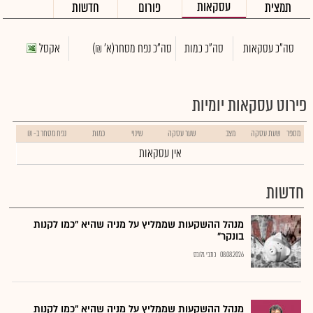
עסקאות
תמצית
פורום
חדשות
סה"כ עסקאות
סה"כ כמות
סה"כ נפח מסחר
(א' ₪)
אקסל
פירוט עסקאות יומיות
מספר
שעת עסקה
מצב
שער עסקה
שינוי
כמות
נפח מסחר ב- ₪
אין עסקאות
חדשות
מנהל ההשקעות שממליץ על מניה שהיא "כמו לקנות
בונקר"
08.08.2026
כתבי גלובס
מנהל ההשקעות שממליץ על מניה שהיא "כמו לקנות