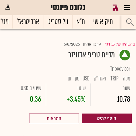
גלובס פיננסי
ראשי
תיק אישי
ת"א
וול סטריט
ארביטראז'
מט"
6/8/2026
בהשהיה של 15 דק'
עדכון אחרון
|
מניית טריפ אדוויזר
TripAdvisor
מניה
TRIP
נאסד"ק
USD
סוף יום
שער
שינוי
שינוי ב USD
0.36
+3.45%
10.78
הוסף לתיק
התראות