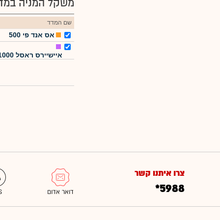
משקל המניה במדד
שם המדד
אס אנד פי 500
איישיירס ראסל 1000
צרו איתנו קשר
*5988