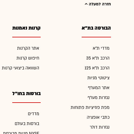
חזרה למעלה
הבורסה בת"א
קרנות נאמנות
מדדי ת"א
אתר הקרנות
הרכב ת"א 35
חיפוש קרנות
הרכב ת"א 125
השוואה ביצועי קרנות
ציטוטי מניות
אתר המעו"ף
בורסות בחו"ל
נגזרות מעו"ף
מפת פוזיציות פתוחות
מדדים
כתבי אופציה
בורסות בעולם
נגזרות דולר
מניות מבורסת NYSE