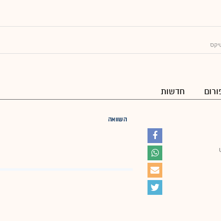
יקס
ורום
חדשות
השוואה