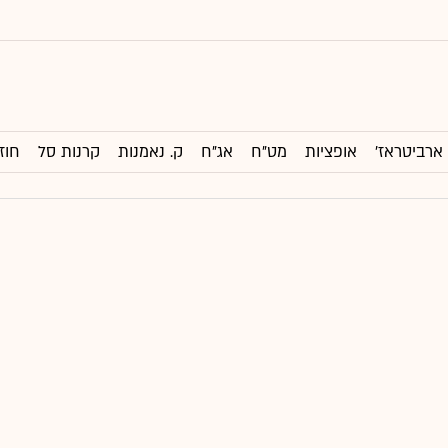
ארביטראז'
אופציות
מט"ח
אג"ח
ק. נאמנות
קרנות סל
חוז