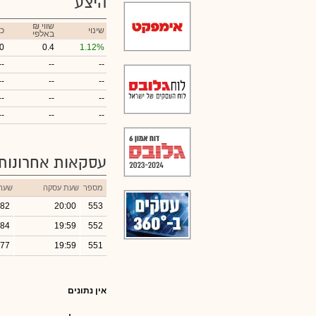
היצע
₪ שווי
שינוי
כ
באלפי
0
0.4
1.12%
--
--
--
--
--
--
--
--
--
--
--
--
עסקאות אחרונות
מספר
שעת עסקה
שער
.82
20:00
553
.84
19:59
552
.77
19:59
551
אין נתונים