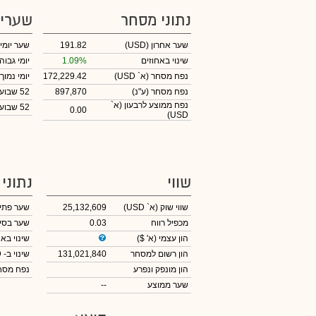
נתוני מסחר
שערי
שער אחרון
(USD)
191.82
שער יומי
שינוי באחוזים
1.09%
יומי גבוה
נפח מסחר
(א` USD)
172,229.42
יומי נמוך
נפח מסחר
(ע"נ)
897,870
52 שבועות גבוה
נפח ממוצע לרבעון (א`
52 שבועות נמוך
0.00
USD)
שווי
נתוני
שווי שוק
(א` USD)
25,132,609
שער פתי
מכפיל רווח
0.03
שער בסי
הון עצמי
(א' $)
שינוי באח
הון רשום למסחר
131,021,840
שינוי
ב- USD
הון מונפק ונפרע
נפח מס
שער ממוצע
--