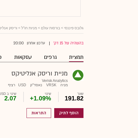
גלובס פיננסי
>
בורסות עולם
>
מניות חו"ל
> וריסק אנליט
20:00
בהשהיה של 15 דק'
עדכון אחרון
|
תמצית
גרפים
עסקאות
פ
מניית וריסק אנליטיקס
Verisk Analytics
מניה
VRSK
נאסד"ק
USD
רציף
שער
שינוי
שינוי ב USD
2.07
+1.09%
191.82
הוסף לתיק
התראות